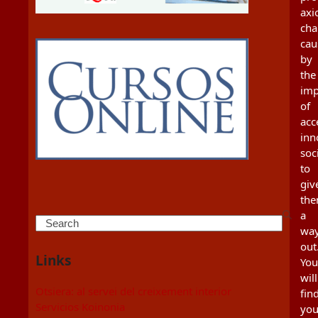
axi
cha
cau
by
the
imp
of
acc
inn
soc
to
giv
th
a
Search
wa
out
Links
You
will
Otsiera: al servei del creixement interior
fin
Servicios Koinonia
you