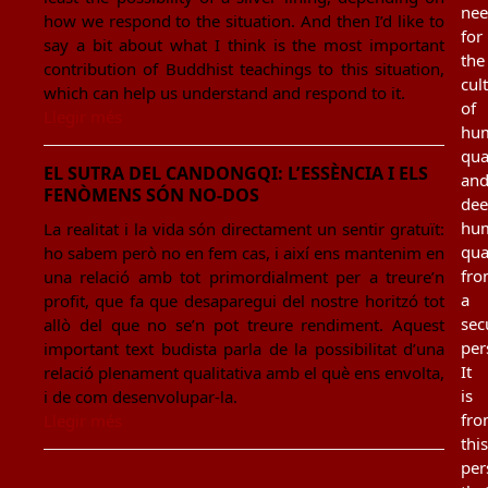
ne
how we respond to the situation. And then I’d like to
for
say a bit about what I think is the most important
the
contribution of Buddhist teachings to this situation,
cul
which can help us understand and respond to it.
of
Llegir més
hu
qua
EL SUTRA DEL CANDONGQI: L’ESSÈNCIA I ELS
an
FENÒMENS SÓN NO-DOS
de
hu
La realitat i la vida són directament un sentir gratuït:
qua
ho sabem però no en fem cas, i així ens mantenim en
fr
una relació amb tot primordialment per a treure’n
a
profit, que fa que desaparegui del nostre horitzó tot
sec
allò del que no se’n pot treure rendiment. Aquest
per
important text budista parla de la possibilitat d’una
It
relació plenament qualitativa amb el què ens envolta,
is
i de com desenvolupar-la.
fr
Llegir més
this
per