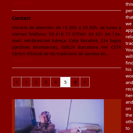
Llegir més
this
per
tha
Contact
we
Horario de atención: de 16.30h a 20.30h, de lunes a
app
viernes Teléfono: 93 410 77 07FAX: 93 321 04 13e-
rel
mail: cetr@cetr.net Adreça: Calle Rocafort, 234 bajos
tra
(Jardines Montserrat), 08029 Barcelona Ver CETR
You
Centre d'Estudi de les tradicions de saviesa en…
will
Llegir més
fin
his
wo
Previous
Page
Page
Page
Page
Page
Page
Next
1
2
3
4
5
6
an
re
her
an
on
the
oth
to