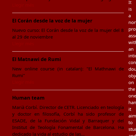
It
Llegir més
is
a
El Corán desde la voz de la mujer
non
pro
Nuevo curso: El Corán desde la voz de la mujer del 8
ass
al 29 de noviembre
wit
Llegir més
an
int
El Matnawi de Rumi
con
New online course (in catalan): "El Mathnawi de
dou
Rumi"
obj
Llegir més
on
the
on
Human team
han
Marià Corbí. Director de CETR. Licenciado en teología
it
y doctor en filosofía, Corbí ha sido profesor de
aim
ESADE, de la Fundación Vidal y Barraquer y del
to
Institut de Teología Fonamental de Barcelona. Ha
stu
dedicado la vida al estudio de las…
an