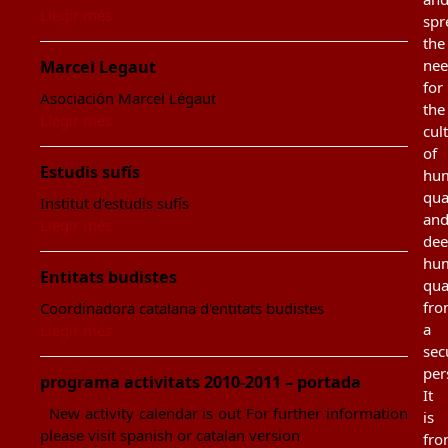
Llegir més
spr
the
ne
Marcel Legaut
for
Asociación Marcel Légaut
the
Llegir més
cul
of
Estudis sufís
hu
qua
Institut d'estudis sufís
an
Llegir més
de
hu
Entitats budistes
qua
fr
Coordinadora catalana d'entitats budistes
a
Llegir més
sec
per
programa activitats 2010-2011 – portada
It
New activity calendar is out For further information
is
please visit spanish or catalan version
fr