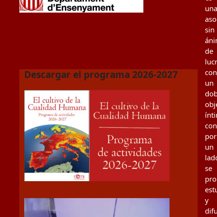
un
aso
sin
án
de
luc
con
Descargar el programa 2026-2027
un
dob
obj
ínt
con
por
un
lad
se
pr
est
y
dif