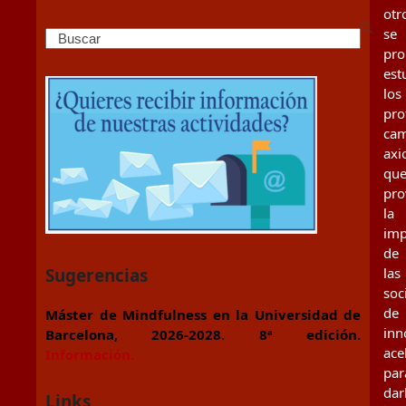
otr
se
Search
pr
est
los
pro
cam
axi
qu
pro
la
imp
de
Sugerencias
las
soc
de
Máster de Mindfulness en la Universidad de
inn
Barcelona, 2026-2028. 8ª edición.
ace
Información.
par
dar
Links