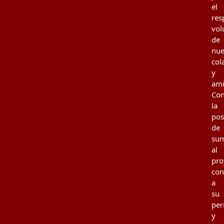
el
res
vol
de
nue
col
y
ami
Con
la
pos
de
su
al
pro
con
a
su
per
y