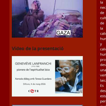
la
nec
de
cul
de
la
cal
hu
y
Vídeo de la presentació
cal
hu
pro
des
un
ver
laic
Es
des
est
per