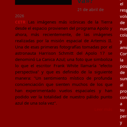
va»?
el
21 de abril de
res
2026
vol
CETR
Las imágenes más icónicas de la Tierra
de
desde el espacio provienen del programa Apolo y
nue
ahora, más recientemente, de las imágenes
col
realizadas por la misión espacial de Artemis II.
y
Una de esas primeras fotografías tomadas por el
ami
astronauta Harrison Schmitt del Apolo 17 se
Con
denominó La Canica Azul; una foto que simboliza
la
lo que el escritor Frank White llamaría "efecto
pos
perspectiva" y que es definido de la siguiente
de
manera: "Un sentimiento místico de profunda
su
concienciación que sienten muchos de los que
al
han experimentado vuelos espaciales y han
pro
podido ver la totalidad de nuestro pálido punto
con
azul de una sola vez".
a
Leer más
su
per
y