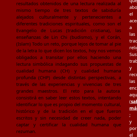
qu
resultados obtenidos de una lectura realizada al
ab
mismo tiempo de tres textos de sabiduría
el
alejados culturalmente y pertenecientes a
ace
diferentes tradiciones espirituales, como son el
a
Evangelio de Lucas (tradición cristiana), las
las
enseñanzas de Lin Chi (budismo), y el Corán,
tra
(Islam) Todo un reto, porque lejos de tomar al pie
rel
de la letra lo que dicen los textos, hoy nos vemos
Sus
obligados a transitar por ellos haciendo una
tra
lectura simbólica indagando sus propuestas de
y
cualidad humana (CH) y cualidad humana
rec
profunda (CHP) desde distintas perspectivas, a
las
través de las experiencias y vivencias de tres
enc
grandes maestros. El reto para la autora
aqu
consistirá en saber leer estos textos, intentando
(
sa
identificar lo que es propio del momento cultural,
má
histórico y de la tradición en el que fueron
;
escritos y sin necesidad de creer nada, poder
y
captar y certificar la cualidad humana que
por
rezuman.
el