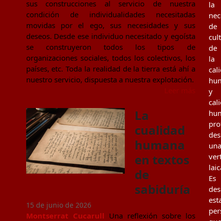
sus construcciones al servicio de nuestra
la
condición de individualidades necesitadas
nec
movidas por el ego, sus necesidades y sus
de
deseos. Desde ese individuo necesitado y egoísta
cul
se construyeron todos los tipos de
de
organizaciones sociales, todos los colectivos, los
la
países, etc. Toda la realidad de la tierra está ahí a
cal
nuestro servicio, dispuesta a nuestra explotación.
hu
Leer más
y
cal
La
hu
pro
cualidad
des
humana
un
en textos
ver
laic
de
Es
sabiduría
des
est
15 de junio de 2026
per
Montserrat Cucarull
Una reflexión sobre los