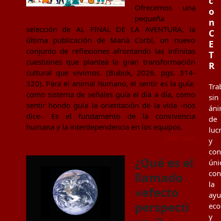
c
Ofrecemos una
o
pequeña
n
selección de AL FINAL DE LA AVENTURA, la
C
última publicación de Marià Corbí, un nuevo
E
conjunto de reflexiones afrontando las infinitas
T
cuestiones que plantea la gran transformación
R
cultural que vivimos. (Bubok, 2026. pgs. 314-
320). Para el animal humano, el sentir es la guía:
Tra
como sistema de señales guía el día a día, como
sin
sentir hondo guía la orientación de la vida -nos
án
dice-. Es el fundamento de la convivencia
de
humana y la interdependencia en los equipos.
luc
Leer más
y
co
¿Qué es el
úni
con
llamado
la
«efecto
ay
perspecti
eco
y