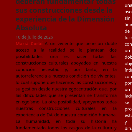
deberán fundamentar todas
un
sus construcciones desde la
aso
experiencia de la Dimensión
sin
án
Absoluta
de
10 de julio de 2026
luc
Marià Corbí
A un viviente que tiene un doble
con
acceso a la realidad se le plantean dos
un
posibilidades: una es hacer todas las
dob
construcciones culturales apoyados en nuestra
obj
condición necesitad y, por tanto, en la
ínt
autorreferencia a nuestra condición de vivientes,
con
lo cual supone que hacemos las construcciones y
por
su gestión desde nuestra egocentración que, por
un
las dificultades que se presentan se transforma
lad
en egoísmo. La otra posibilidad, apoyamos todas
se
nuestras construcciones culturales en la
pr
experiencia de DA de nuestra condición humana.
est
La humanidad, en toda su historia ha
y
fundamentado todos los rasgos de la cultura y
dif