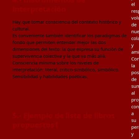
el
interpretación
res
vol
Hay que tomar consciencia del contexto histórico y
de
cultural.
nue
Es conveniente también identificar los paradigmas de
col
fondo que permiten entender mejor las dos
y
dimensiones del texto: la que expresa su función de
ami
supervivencia colectiva y la que va más allá.
Con
Consciencia mínima sobre los niveles de
la
interpretación: literal, critico-simbólico, simbólico.
pos
Sensibilidad y habilidades poéticas.
de
su
al
pro
con
5.- Ejemplo de lista de libros
a
su
propuestos
1
per
y