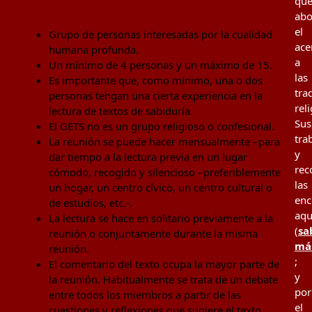
qu
ab
el
Grupo de personas interesadas por la cualidad
ace
humana profunda.
a
Un mínimo de 4 personas y un máximo de 15.
las
Es importante que, como mínimo, una o dos
tra
personas tengan una cierta experiencia en la
rel
lectura de textos de sabiduría.
Sus
El GETS no es un grupo religioso o confesional.
tra
La reunión se puede hacer mensualmente –para
y
dar tiempo a la lectura previa en un lugar
rec
cómodo, recogido y silencioso –preferiblemente
las
un hogar, un centro cívico, un centro cultural o
enc
de estudios, etc.-.
aqu
La lectura se hace en solitario previamente a la
(
sa
reunión o conjuntamente durante la misma
má
reunión.
;
El comentario del texto ocupa la mayor parte de
y
la reunión. Habitualmente se trata de un debate
por
entre todos los miembros a partir de las
el
cuestiones y reflexiones que sugiere el texto.