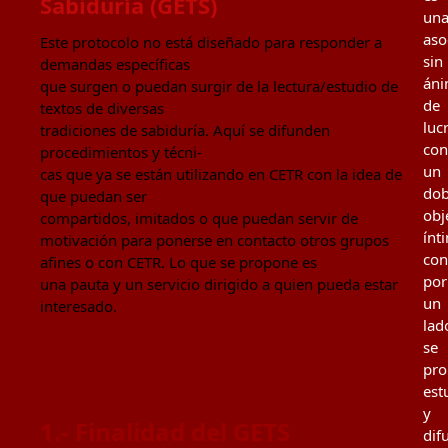
Sabiduría (GETS)
un
aso
Este protocolo no está diseñado para responder a
sin
demandas específicas
án
que surgen o puedan surgir de la lectura/estudio de
de
textos de diversas
luc
tradiciones de sabiduría. Aquí se difunden
con
procedimientos y técni-
un
cas que ya se están utilizando en CETR con la idea de
dob
que puedan ser
obj
compartidos, imitados o que puedan servir de
ínt
motivación para ponerse en contacto otros grupos
con
afines o con CETR. Lo que se propone es
por
una pauta y un servicio dirigido a quien pueda estar
un
interesado.
lad
se
pr
est
y
1.- Finalidad del GETS
dif