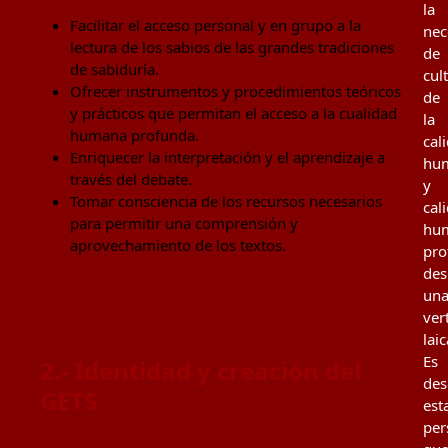
la
Facilitar el acceso personal y en grupo a la
nec
lectura de los sabios de las grandes tradiciones
de
de sabiduría.
cul
Ofrecer instrumentos y procedimientos teóricos
de
y prácticos que permitan el acceso a la cualidad
la
humana profunda.
cal
Enriquecer la interpretación y el aprendizaje a
hu
través del debate.
y
Tomar consciencia de los recursos necesarios
cal
para permitir una comprensión y
hu
aprovechamiento de los textos.
pro
des
un
ver
laic
Es
2.- Identidad y creación del
des
GETS
est
per