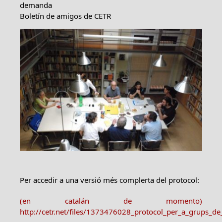
demanda
Boletín de amigos de CETR
Per accedir a una versió més complerta del protocol:
(en catalán de momento)
http://cetr.net/files/1373476028_protocol_per_a_grups_de