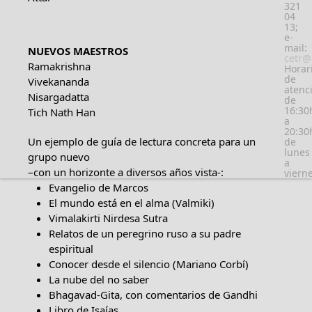
321
04
13;
e-
mail:
NUEVOS MAESTROS
cetr@
Ramakrishna
Horar
de
Vivekananda
atenc
Nisargadatta
de
16:30
Tich Nath Han
a
20:30
Un ejemplo de guía de lectura concreta para un
de
lunes
grupo nuevo
a
–con un horizonte a diversos años vista-:
viern
Evangelio de Marcos
El mundo está en el alma (Valmiki)
Vimalakirti Nirdesa Sutra
Relatos de un peregrino ruso a su padre
espiritual
Conocer desde el silencio (Mariano Corbí)
La nube del no saber
Bhagavad-Gita, con comentarios de Gandhi
Libro de Isaías