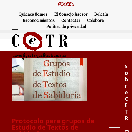
Skip
Instagram
Twitter
Facebook
RSS
to
Quienes Somos
El Consejo Asesor
Boletín
content
Reconocimientos
Contactar
Colabora
Política de privacidad
Open
Close
mobile
mobile
menu
menu
S
o
b
r
e
C
E
T
R
Protocolo para grupos de
Estudio de Textos de
es