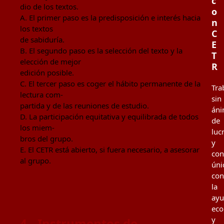
c
dio de los textos.
o
A. El primer paso es la predisposición e interés hacia
n
los textos
C
de sabiduría.
E
B. El segundo paso es la selección del texto y la
T
elección de mejor
R
edición posible.
C. El tercer paso es coger el hábito permanente de la
Tra
lectura com-
sin
partida y de las reuniones de estudio.
án
D. La participación equitativa y equilibrada de todos
de
los miem-
luc
bros del grupo.
y
E. El CETR está abierto, si fuera necesario, a asesorar
co
al grupo.
úni
con
la
ay
eco
y
4.- Instrumentos de