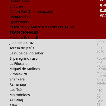
Bíblia/Tanak
qu
El Corán
pu
Canon Pali (Dhammapada)
apo
Bhagavad Gita
Upanishads
CLÁSICOS y MAESTROS ESPIRITUALES
TRADICIONALES
Maestro Eckhardt
Copyr
Juan de la Cruz
©
Teresa de Jesús
CETR
2016
La nube del no saber
Calle
El peregrino ruso
Rocafo
234
La Filocalia
bajos
Miguel de Molinos
(Jardi
Monts
Vimalakirti
08029
Shankara
Barce
Teléf
Ramanuja
93
Lao-Tsé
410
77
Maimónides
07;
Al Hallaj
FAX:
93
Attar