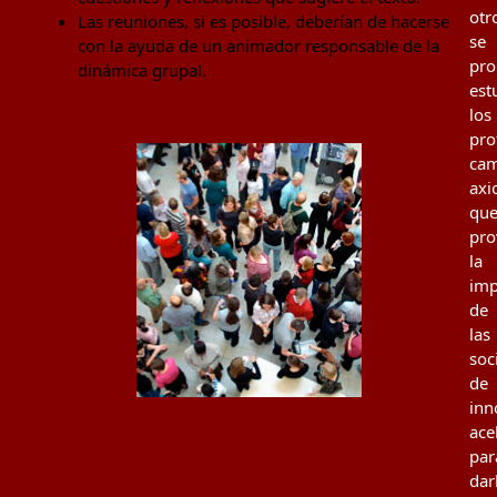
otr
Las reuniones, si es posible, deberían de hacerse
se
con la ayuda de un animador responsable de la
pr
dinámica grupal.
est
los
pro
cam
axi
qu
pro
la
imp
de
las
soc
de
inn
ace
par
dar