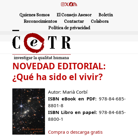
Skip
Instagram
Twitter
Facebook
RSS
to
Quienes Somos
El Consejo Asesor
Boletín
content
Reconocimientos
Contactar
Colabora
Política de privacidad
Open
Close
mobile
mobile
menu
menu
NOVEDAD EDITORIAL:
¿Qué ha sido el vivir?
Autor:
Marià Corbí
ISBN eBook en PDF:
978-84-685-
8801-8
ISBN Libro en papel:
978-84-685-
8800-1
Compra o descarga gratis