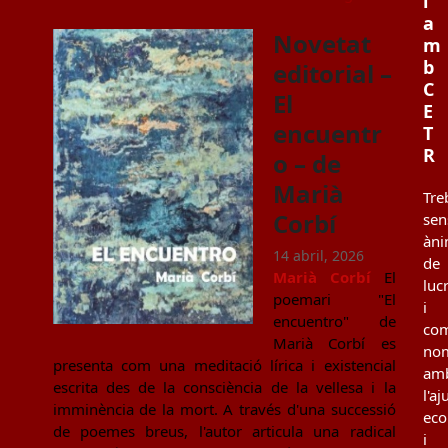
i
a
Novetat
m
b
editorial –
C
El
E
encuentr
T
R
o – de
Marià
Tre
Corbí
sen
àn
14 abril, 2026
de
Marià Corbí
El
luc
poemari "El
i
encuentro" de
co
Marià Corbí es
no
presenta com una meditació lírica i existencial
am
escrita des de la consciència de la vellesa i la
l'aj
imminència de la mort. A través d'una successió
ec
de poemes breus, l'autor articula una radical
i