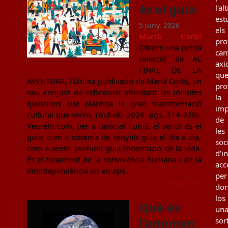
és el guia
l'al
est
5 juny, 2026
els
Marià Corbí
pro
Oferim una petita
can
selecció de AL
axi
FINAL DE LA
qu
AVENTURA, l´última publicació de Marià Corbí, un
pro
nou conjunt de reflexions afrontant les infinites
la
qüestions que planteja la gran transformació
imp
cultural que vivim. (Bubok, 2026. pgs. 314-320).
de
Veurem com, per a l'animal humà, el sentir és el
les
guia: com a sistema de senyals guia el dia a dia,
soc
com a sentir profund guia l'orientació de la vida.
d’i
És el fonament de la convivència humana i de la
acc
interdependència als equips.
per
Llegir més
don
los
Què és
un
l’anomen
sor