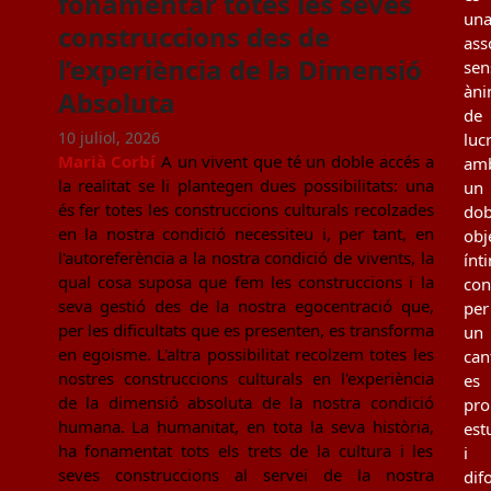
fonamentar totes les seves
un
construccions des de
ass
l’experiència de la Dimensió
sen
àn
Absoluta
de
10 juliol, 2026
luc
Marià Corbí
A un vivent que té un doble accés a
am
la realitat se li plantegen dues possibilitats: una
un
és fer totes les construccions culturals recolzades
dob
en la nostra condició necessiteu i, per tant, en
obj
l'autoreferència a la nostra condició de vivents, la
ínt
qual cosa suposa que fem les construccions i la
con
seva gestió des de la nostra egocentració que,
per
per les dificultats que es presenten, es transforma
un
en egoisme. L'altra possibilitat recolzem totes les
can
nostres construccions culturals en l'experiència
es
de la dimensió absoluta de la nostra condició
pro
humana. La humanitat, en tota la seva història,
est
ha fonamentat tots els trets de la cultura i les
i
seves construccions al servei de la nostra
dif