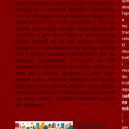
qu
de tres textos de saviesa allunyats culturalment i
ab
pertanyents a diferents tradicions espirituals,
l'a
com són l'Evangeli de Lluc (tradició cristiana), els
a
ensenyaments de Lin Chi (budisme), i l'Alcorà,
les
(Islam). Tot un repte per què tot allunyant-se de
tra
prendre's al peu de la lletra el què diuen els
rel
textos, Cucarull en fa una lectura simbòlica
El
indagant les seves propostes de qualitat humana
seu
(CH) i qualitat humana profunda (CHP) des de
tre
diferents perspectives, a través de les
i
experiències i vivències de tres grans mestres. El
rec
repte per a l'autora consistirà a saber llegir
les
aquests textos, intentant identificar allò que és
tro
propi del moment cultural, històric i de la tradició
aqu
en què van ser escrits i sense necessitat de creure
(
sa
res, poder captar i certificar la qualitat humana
ne
que traspuen.
mé
Llegir més
;
i
El sentir
per