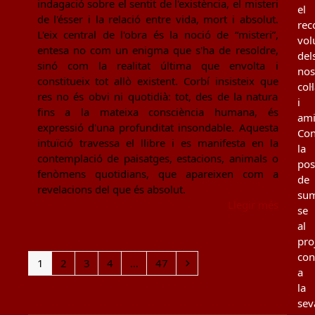
indagació sobre el sentit de l'existència, el misteri
el
de l'ésser i la relació entre vida, mort i absolut.
rec
L'eix central de l'obra és la noció de “misteri”,
vol
entesa no com un enigma que s'ha de resoldre,
del
sinó com la realitat última que envolta i
nos
constitueix tot allò existent. Corbí insisteix que
col
res no és obvi ni quotidià: tot, des de la natura
i
fins a la mateixa consciència humana, és
ami
expressió d'una profunditat insondable. Aquesta
Con
intuïció travessa el llibre i es manifesta en la
la
contemplació de paisatges, estacions, animals o
poss
fenòmens quotidians, que apareixen com a
de
revelacions del que és absolut.
sum
Llegir més
se
al
pro
con
Page
Page
Page
Page
Page
Next
1
2
3
4
…
47
a
la
sev