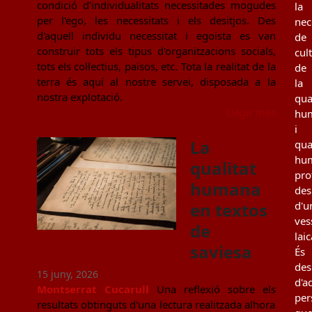
condició d'individualitats necessitades mogudes
la
per l'ego, les necessitats i els desitjos. Des
nec
d'aquell individu necessitat i egoista es van
de
construir tots els tipus d'organitzacions socials,
cul
tots els col·lectius, països, etc. Tota la realitat de la
de
terra és aquí al nostre servei, disposada a la
la
nostra explotació.
qua
Llegir més
hu
i
La
qua
hu
qualitat
pro
humana
des
en textos
d'u
ves
de
laic
saviesa
És
des
15 juny, 2026
d'a
Montserrat Cucarull
Una reflexió sobre els
per
resultats obtinguts d'una lectura realitzada alhora