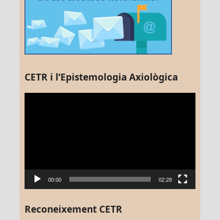
CETR i l’Epistemologia Axiològica
Reproductor
de
vídeo
00:00
02:28
Reconeixement CETR