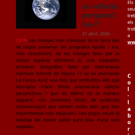
Els
at «efecte
seu
perspecti
tre
va»?
els
tro
21 abril, 2026
a
CETR
Les imatges més icòniques de la Terra des
www
de l'espai provenen del programa Apol·lo i ara,
més recentment, de les imatges fetes per la
missió espacial d'Artemis II. Una d'aquelles
primeres fotografies fetes per l'astronauta
Harrison Schmitt de l'Apolo 17 es va anomenar
C
La Canica Azul; una foto que simbolitza allò que
o
l'escriptor Frank White anomenaria «efecto
l
perspectiva» i que és definit de la manera
·
següent: «Un sentiment místic de profunda
l
conscienciació que senten molts dels que han
a
experimentat vols espacials i han pogut veure la
b
totalitat del nostre pàl·lid punt blau d'una sola
o
vegada».
r
Llegir més