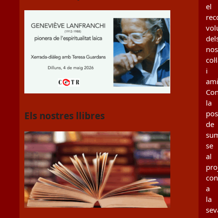
el
rec
vol
del
nos
col
i
ami
Con
la
poss
Els nostres llibres
de
sum
se
al
pro
con
a
la
sev