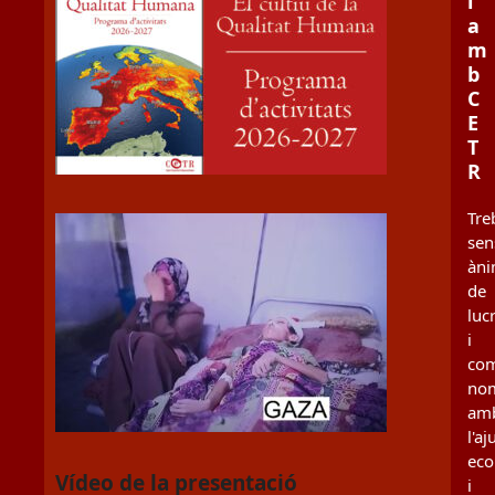
i
a
m
b
C
E
T
R
Tre
sen
àn
de
luc
i
co
no
am
l'aj
ec
Vídeo de la presentació
i