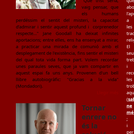
"Que trist seria,
qu
vaig pensar, que
ab
els humans
l'a
perdéssim el sentit del misteri, la capacitat
a
d’admirar i sentir aquest profund i corprenedor
les
respecte..." Jane Goodall ha deixat infinites
tra
aportacions; entre elles, ens ha ensenyat a mirar,
rel
a practicar una mirada de comunió amb el
El
desplegament de l'existència, fins sentir el misteri
seu
del qual tota vida forma part. Volem recordar
tre
unes paraules seves, que ja vam compartir en
i
aquest espai fa uns anys. Provenen d'un bell
rec
llibre autobiogràfic: "Gracias a la vida"
les
(Mondadori).
tro
Llegir més
aqu
(
sa
Tornar
ne
mé
enrere no
;
és la
i
per