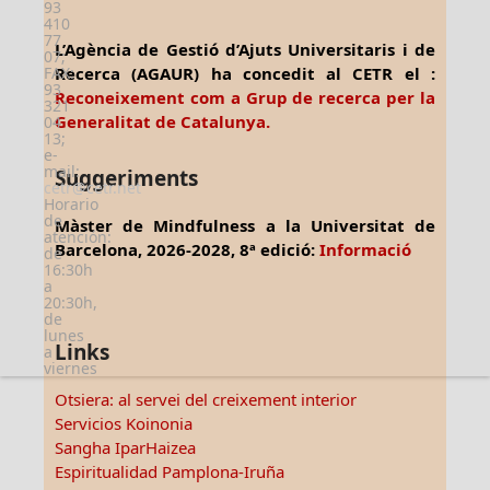
93
410
77
L’Agència de Gestió d’Ajuts Universitaris i de
07;
FAX:
Recerca (AGAUR) ha concedit al CETR el :
93
Reconeixement com a Grup de recerca per la
321
Generalitat de Catalunya.
04
13;
e-
mail:
Suggeriments
cetr@cetr.net
Horario
de
Màster de Mindfulness a la Universitat de
atención:
Barcelona, 2026-2028, 8ª edició:
Informació
de
16:30h
a
20:30h,
de
lunes
Links
a
viernes
Otsiera: al servei del creixement interior
Servicios Koinonia
Sangha IparHaizea
Espiritualidad Pamplona-Iruña