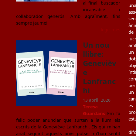
al final, buscador
un
incansable i
ass
col·laborador generós. Amb agraïment, fins
sen
sempre Jaume!
àn
Llegir més
de
luc
Un nou
am
llibre:
un
dob
Genevièv
obj
e
ínt
con
Lanfranc
per
hi
un
can
13 abril, 2026
es
Teresa
pro
Guardans
Em fa
est
feliç poder anunciar que surten a la llum els
i
escrits de la Geneviève Lanfranchi. Els qui m'han
dif
anat seguint aquests anys potser m'han sentit