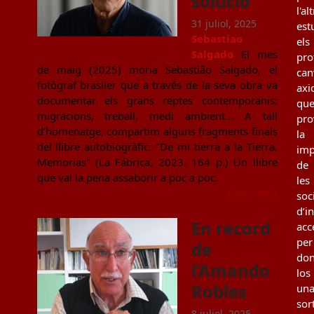
solució
l'al
31 juliol, 2025
est
Sebastiao
els
Salgado
El mes
pro
de maig (2025) moria Sebastiâo Salgado, el
can
fotògraf brasiler que a través de la seva obra va
axi
documentar els grans reptes contemporanis:
qu
migracions, treball, medi ambient... A tall
pro
d’homenatge, compartim alguns fragments finals
la
del llibre autobiogràfic: "De mi tierra a la Tierra.
imp
Memorias" (La Fábrica, 2023. 164 p.) Un llibre
de
que val la pena assaborir a poc a poc.
les
Llegir més
soc
d’i
En record
acc
per
de
don
l’Amando
los
Robles
un
sor
8 juliol, 2025