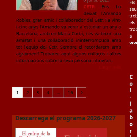
Els
CETR
Ens ha
seu
deixat l'Amando
tre
Robles, gran amic i col·laborador del Cetr. Fa vint-
els
i-cinc anys l'Amando va venir a estudiar un any a
tro
Barcelona, amb en Marià Corbí, i es va teixir una
a
amistat i una col·laboració ininterrompuda amb
www
tot l'equip del Cetr. Sempre el recordarem amb
agraïment! Trobareu aquí alguns enllaços i altres
informacions sobre la seva persona i itinerari.
Llegir més
C
o
l
Page
Page
Page
Page
Page
Next
1
2
3
4
…
16
·
l
a
b
Descarrega el programa 2026-2027
o
r