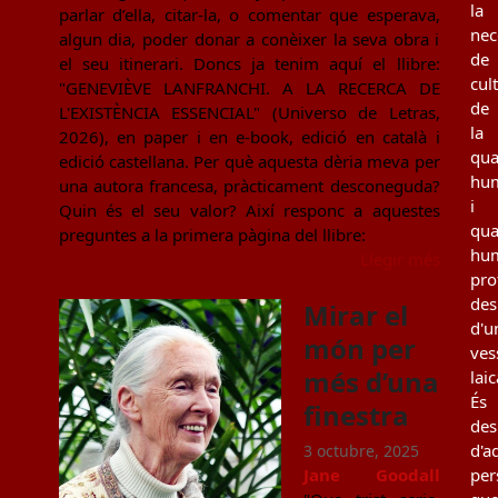
la
parlar d’ella, citar-la, o comentar que esperava,
nec
algun dia, poder donar a conèixer la seva obra i
de
el seu itinerari. Doncs ja tenim aquí el llibre:
cul
"GENEVIÈVE LANFRANCHI. A LA RECERCA DE
de
L'EXISTÈNCIA ESSENCIAL" (Universo de Letras,
la
2026), en paper i en e-book, edició en català i
qua
edició castellana. Per què aquesta dèria meva per
hu
una autora francesa, pràcticament desconeguda?
i
Quin és el seu valor? Així responc a aquestes
qua
preguntes a la primera pàgina del llibre:
hu
Llegir més
pro
des
Mirar el
d'u
món per
ves
més d’una
laic
És
finestra
des
d'a
3 octubre, 2025
Jane Goodall
per