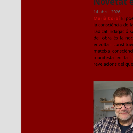
Novetat e
14 abril, 2026
Marià Corbí
El poe
la consciència de l
radical indagació so
de l'obra és la no
envolta i constitue
mateixa consciènci
manifesta en la c
revelacions del que