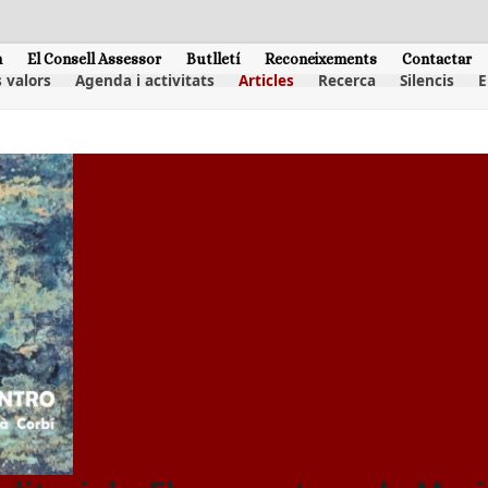
m
El Consell Assessor
Butlletí
Reconeixements
Contactar
 valors
Agenda i activitats
Articles
Recerca
Silencis
E