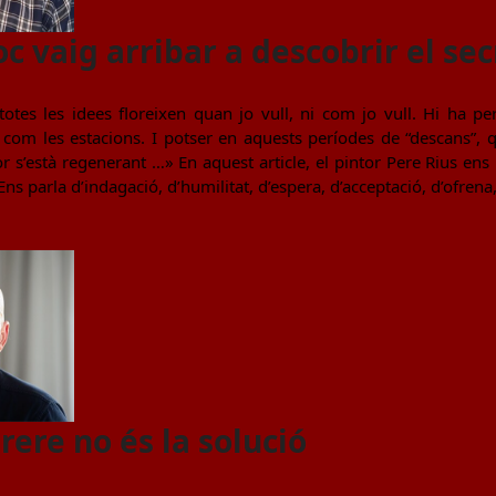
oc vaig arribar a descobrir el se
totes les idees floreixen quan jo vull, ni com jo vull. Hi ha p
 com les estacions. I potser en aquests períodes de “descans”,
ior s’està regenerant …» En aquest article, el pintor Pere Rius en
Ens parla d’indagació, d’humilitat, d’espera, d’acceptació, d’ofrena, 
rere no és la solució