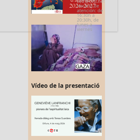
cetr@cetr.net
Horario de
atención: de
16:30h a
20:30h, de
lunes a
viernes
Vídeo de la presentació