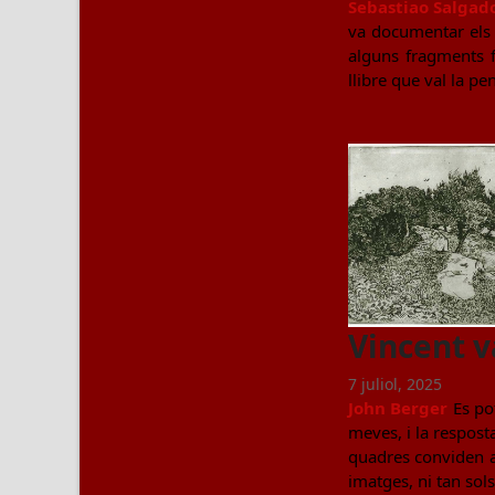
Sebastiao Salgad
va documentar els 
alguns fragments fi
llibre que val la pe
Vincent 
7 juliol, 2025
John Berger
Es pot
meves, i la respost
quadres conviden al
imatges, ni tan sol