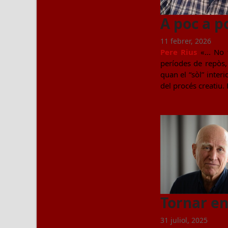
A poc a p
11 febrer, 2026
Pere Rius
«... No 
períodes de repòs,
quan el “sòl” inter
del procés creatiu. 
Tornar en
31 juliol, 2025