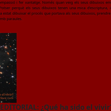
compassió i fer xantatge. Només quan veig els seus dibuixos em
Potser perquè els seus dibuixos tenen una mica d'escriptura, i 
ia estat dibuixar el procés que portava als seus dibuixos, prendre
amb paraules.
DITORIAL: ¿Qué ha sido el vivir