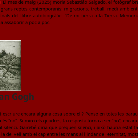
o
El mes de maig (2025) moria Sebastiâo Salgado, el fotògraf bra
grans reptes contemporanis: migracions, treball, medi ambient
nals del llibre autobiogràfic: "De mi tierra a la Tierra. Memor
na assaborir a poc a poc.
van Gogh
 escriure encara alguna cosa sobre ell? Penso en totes les paraule
a és “no”. Si miro els quadres, la resposta torna a ser “no”, encara
 silenci. Gairebé diria que preguen silenci, i això hauria estat fa
s la del vell amb el cap entre les mans al llindar de l'eternitat, m