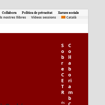
Col·labora
Política de privacitat
Xarxes socials
ls nostres llibres
Vídeos sessions
Català
S
C
o
o
b
l·l
r
a
e
b
C
o
E
ri
T
a
R
m
b
és
C