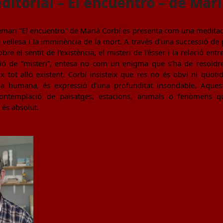
ditorial – El encuentro – de Mari
mari "El encuentro" de Marià Corbí es presenta com una meditació 
a vellesa i la imminència de la mort. A través d'una successió de
bre el sentit de l'existència, el misteri de l'ésser i la relació entr
ció de “misteri”, entesa no com un enigma que s'ha de resoldre
ix tot allò existent. Corbí insisteix que res no és obvi ni quotid
a humana, és expressió d'una profunditat insondable. Aquesta 
ontemplació de paisatges, estacions, animals o fenòmens q
 és absolut.