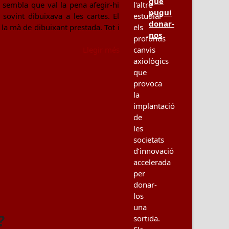
que
 sembla que val la pena afegir-hi
l'altre
pugui
sovint dibuixava a les cartes. El
estudiar
donar-
 la mà de dibuixant prestada. Tot i
els
nos
profunds
Llegir més
canvis
axiològics
que
provoca
la
implantació
de
les
societats
d’innovació
accelerada
per
donar-
los
una
?
sortida.