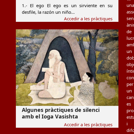
un
1.- El ego El ego es un sirviente en su
ass
desfile, la razón un niño…
sen
Accedir a les pràctiques
àn
de
luc
am
un
dob
obj
ínt
con
per
un
can
es
Algunes pràctiques de silenci
pro
amb el Ioga Vasishta
est
i
Accedir a les pràctiques
dif