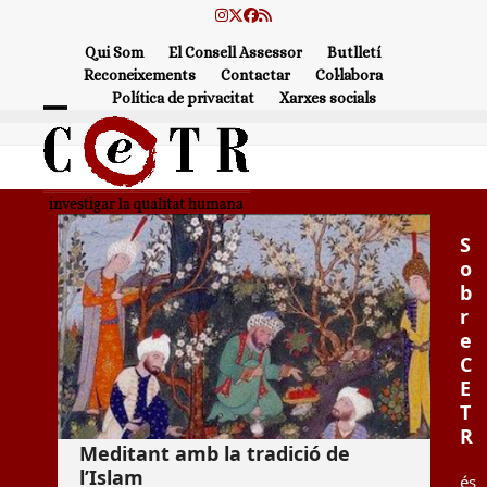
Skip
Instagram
Twitter
Facebook
RSS
to
Qui Som
El Consell Assessor
Butlletí
content
Reconeixements
Contactar
Col·labora
Política de privacitat
Xarxes socials
Open
Close
mobile
mobile
menu
menu
S
o
b
r
e
C
E
T
R
Meditant amb la tradició de
l’Islam
és