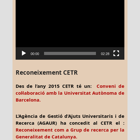
Reproductor
de
vídeo
00:00
02:28
Reconeixement CETR
Des de l’any 2015 CETR té un:
Conveni de
col·laboració amb la Universitat Autònoma de
Barcelona.
L’Agència de Gestió d’Ajuts Universitaris i de
Recerca (AGAUR) ha concedit al CETR el :
Reconeixement com a Grup de recerca per la
Generalitat de Catalunya.