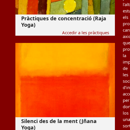
l'al
est
els
Pràctiques de concentració (Raja
pro
Yoga)
can
Accedir a les pràctiques
axi
qu
pro
la
imp
de
les
soc
d’i
acc
per
don
los
un
Silenci des de la ment (Jñana
sor
Yoga)