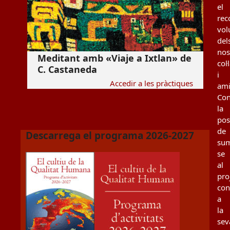
el
rec
vol
del
nos
Meditant amb «Viaje a Ixtlan» de
col
C. Castaneda
i
Accedir a les pràctiques
ami
Con
la
poss
de
Descarrega el programa 2026-2027
sum
se
al
pro
con
a
la
sev