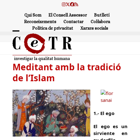
Skip
Instagram
Twitter
Facebook
RSS
to
Qui Som
El Consell Assessor
Butlletí
content
Reconeixements
Contactar
Col·labora
Política de privacitat
Xarxes socials
Open
Close
mobile
mobile
menu
menu
Meditant amb la tradició
de l’Islam
1.- El ego
El ego es un
sirviente en