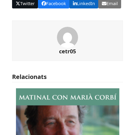
Twitter
Facebook
LinkedIn
Email
cetr05
Relacionats