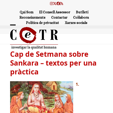
Skip
Instagram
Twitter
Facebook
RSS
to
Qui Som
El Consell Assessor
Butlletí
content
Reconeixements
Contactar
Col·labora
Política de privacitat
Xarxes socials
Open
Close
mobile
mobile
menu
menu
Cap de Setmana sobre
Sankara – textos per una
pràctica
1.