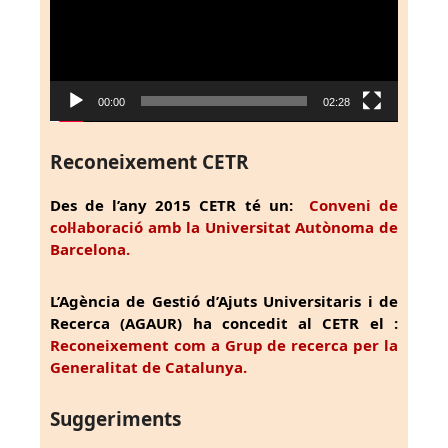
00:00
02:28
Reconeixement CETR
Des de l’any 2015 CETR té un:
Conveni de
col·laboració amb la Universitat Autònoma de
Barcelona.
L’Agència de Gestió d’Ajuts Universitaris i de
Recerca (AGAUR) ha concedit al CETR el :
Reconeixement com a Grup de recerca per la
Generalitat de Catalunya.
Suggeriments