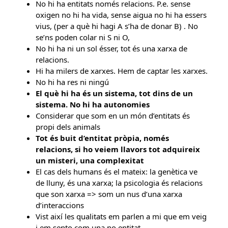
No hi ha entitats només relacions. P.e. sense
oxigen no hi ha vida, sense aigua no hi ha essers
vius, (per a què hi hagi A s’ha de donar B) . No
se’ns poden colar ni S ni O,
No hi ha ni un sol ésser, tot és una xarxa de
relacions.
Hi ha milers de xarxes. Hem de captar les xarxes.
No hi ha res ni ningú
El què hi ha és un sistema, tot dins de un
sistema. No hi ha autonomies
Considerar que som en un món d’entitats és
propi dels animals
Tot és buit d’entitat pròpia, només
relacions, si ho veiem llavors tot adquireix
un misteri, una complexitat
El cas dels humans és el mateix: la genètica ve
de lluny, és una xarxa; la psicologia és relacions
que son xarxa => som un nus d’una xarxa
d’interaccions
Vist així les qualitats em parlen a mi que em veig
i em sento com una no entitat