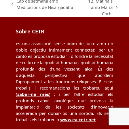
Cap de setmana amb
12. Matinals
previous
Meditacions de Nisargadatta
amb Marià
next
post:
Corbí
post:
Sobre CETR
és una associació sense ànim de lucre amb un
doble objectiu íntimament connectat: per un
cantó es proposa estudiar i difondre la necessitat
de cultiu de la qualitat humana i qualitat humana
profunda des d'una vessant laica. És des
d'aquesta perspectiva que abordem
l'apropament a les tradicions religioses. El seus
treballs i recomanacions les trobareu aquí
(
saber-ne més
) ; i per l'altre estudiar els
profunds canvis axiològics que provoca la
implantació de les societats d’innovació
accelerada per donar-los una sortida. Els seus
treballs els trobareu a
www.ea.cetr.net