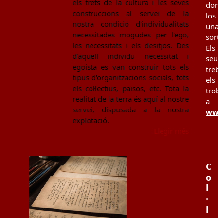
els trets de la cultura i les seves
don
construccions al servei de la
los
nostra condició d'individualitats
un
necessitades mogudes per l'ego,
sor
les necessitats i els desitjos. Des
Els
d'aquell individu necessitat i
seu
egoista es van construir tots els
tre
tipus d'organitzacions socials, tots
els
els col·lectius, països, etc. Tota la
tro
realitat de la terra és aquí al nostre
a
servei, disposada a la nostra
www
explotació.
Llegir més
C
o
l
·
l