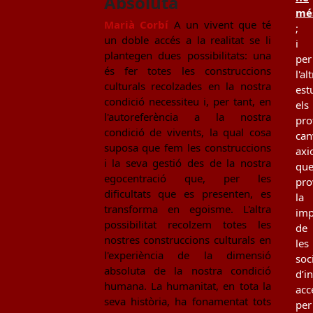
Absoluta
mé
Marià Corbí
A un vivent que té
;
un doble accés a la realitat se li
i
plantegen dues possibilitats: una
per
és fer totes les construccions
l'al
culturals recolzades en la nostra
est
condició necessiteu i, per tant, en
els
l'autoreferència a la nostra
pro
condició de vivents, la qual cosa
can
suposa que fem les construccions
axi
i la seva gestió des de la nostra
qu
egocentració que, per les
pro
dificultats que es presenten, es
la
transforma en egoisme. L'altra
imp
possibilitat recolzem totes les
de
nostres construccions culturals en
les
l'experiència de la dimensió
soc
absoluta de la nostra condició
d’i
humana. La humanitat, en tota la
acc
seva història, ha fonamentat tots
per