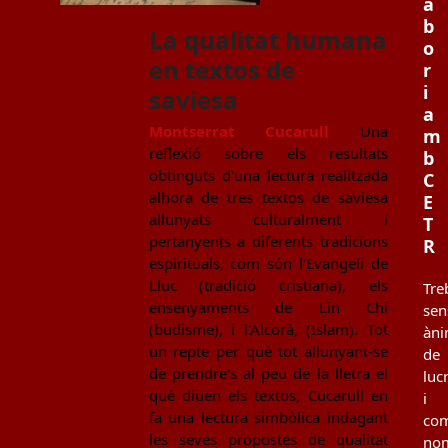
a
b
La qualitat humana
o
en textos de
r
i
saviesa
a
Montserrat Cucarull
Una
m
reflexió sobre els resultats
b
obtinguts d'una lectura realitzada
C
alhora de tres textos de saviesa
E
allunyats culturalment i
T
pertanyents a diferents tradicions
R
espirituals, com són l'Evangeli de
Lluc (tradició cristiana), els
Tre
ensenyaments de Lin Chi
sen
(budisme), i l'Alcorà, (Islam). Tot
àn
un repte per què tot allunyant-se
de
de prendre's al peu de la lletra el
luc
què diuen els textos, Cucarull en
i
fa una lectura simbòlica indagant
co
les seves propostes de qualitat
no