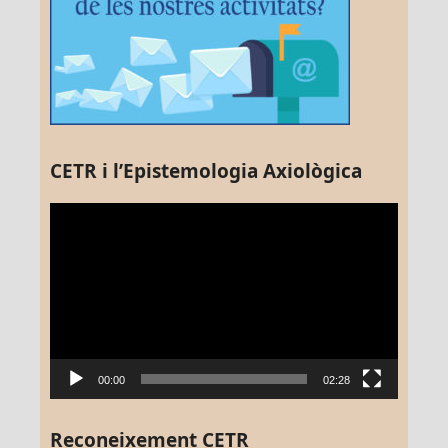
CETR i l’Epistemologia Axiològica
Reproductor
de
vídeo
00:00
02:28
Reconeixement CETR