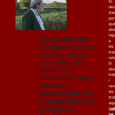
És
des
d'a
per
qu
ab
l'a
Les Societats de
a
Coneixement, si no
les
tra
pretenen portar-
rel
nos al desastre,
El
hauran de
seu
tre
fonamentar totes
i
les seves
rec
construccions des
les
tro
de l’experiència de
aqu
la Dimensió
(
sa
ne