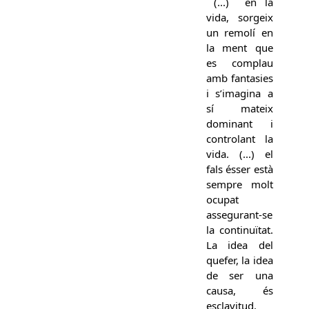
(...) en la
vida, sorgeix
un remolí en
la ment que
es complau
amb fantasies
i s’imagina a
sí mateix
dominant i
controlant la
vida. (...) el
fals ésser està
sempre molt
ocupat
assegurant-se
la continuïtat.
La idea del
quefer, la idea
de ser una
causa, és
esclavitud.