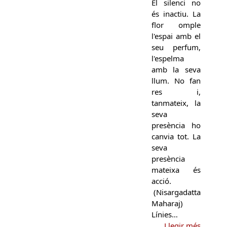
El silenci no
és inactiu. La
flor omple
l'espai amb el
seu perfum,
l'espelma
amb la seva
llum. No fan
res i,
tanmateix, la
seva
presència ho
canvia tot. La
seva
presència
mateixa és
acció.
(Nisargadatta
Maharaj)
Línies…
Llegir més