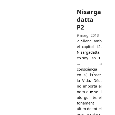
Nisarga
datta
P2
9 maig, 2013
2. Silenci amb
el capítol 12.
Nisargadatta.
Yo soy Eso. 1.
... la
consciència
en sí, l’Ésser,
la Vida, Déu,
no importa el
nom que se li
atorgui, és el
fonament
últim de tot el
que existeix,