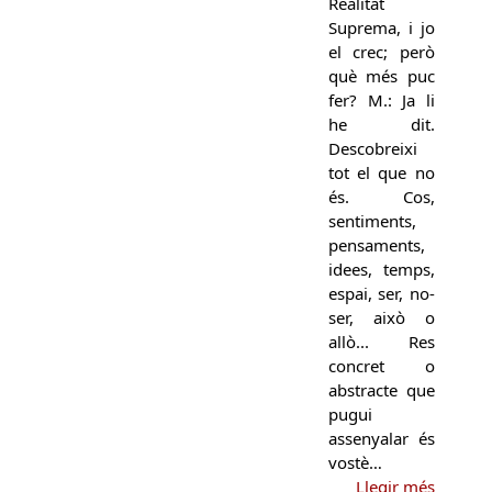
Realitat
Suprema, i jo
el crec; però
què més puc
fer? M.: Ja li
he dit.
Descobreixi
tot el que no
és. Cos,
sentiments,
pensaments,
idees, temps,
espai, ser, no-
ser, això o
allò... Res
concret o
abstracte que
pugui
assenyalar és
vostè…
Llegir més