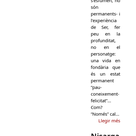
s’esfumen, no
són
permanents- i
l’experiència
de Ser, fer
peu en la
profunditat,
no en el
personatge:
una vida en
fondària que
és un estat
permanent
“pau-
coneixement-
felicitat”...
Com?
“Només” cal…
Llegir més
Nisarga