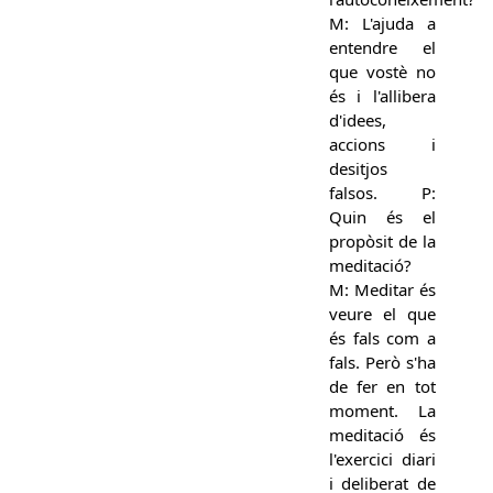
M: L'ajuda a
entendre el
que vostè no
és i l'allibera
d'idees,
accions i
desitjos
falsos. P:
Quin és el
propòsit de la
meditació?
M: Meditar és
veure el que
és fals com a
fals. Però s'ha
de fer en tot
moment. La
meditació és
l'exercici diari
i deliberat de