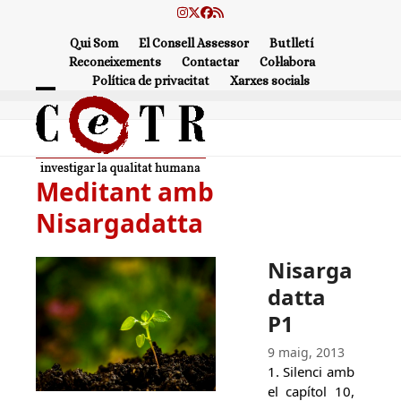
Skip
Instagram
Twitter
Facebook
RSS
to
Qui Som
El Consell Assessor
Butlletí
content
Reconeixements
Contactar
Col·labora
Política de privacitat
Xarxes socials
Open
Close
mobile
mobile
menu
menu
Meditant amb
Nisargadatta
Nisarga
datta
P1
9 maig, 2013
1. Silenci amb
el capítol 10,