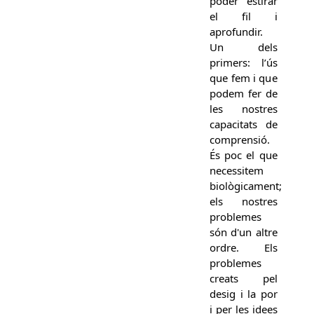
poder estirar
el fil i
aprofundir.
Un dels
primers: l’ús
que fem i que
podem fer de
les nostres
capacitats de
comprensió.
És poc el que
necessitem
biològicament;
els nostres
problemes
són d'un altre
ordre. Els
problemes
creats pel
desig i la por
i per les idees