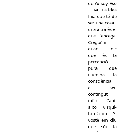
de Yo soy Eso
M.: La idea
fixa que té de
ser una cosa i
una altra és el
que l’encega.
Cregui’m
quan li dic
que és la
percepció
pura que
il·lumina la
consciència i
el seu
contingut
infinit. Capti
això i visqui-
hi d’acord. P.:
vostè em diu
que sóc la