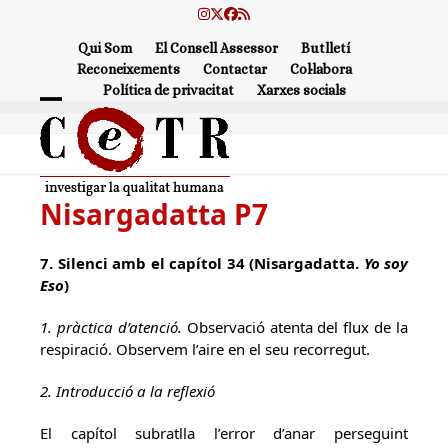
Skip
Instagram
Twitter
Facebook
RSS
to
Qui Som
El Consell Assessor
Butlletí
content
Reconeixements
Contactar
Col·labora
Política de privacitat
Xarxes socials
Open
Close
mobile
mobile
menu
menu
Nisargadatta P7
7. Silenci amb el capítol 34 (Nisargadatta.
Yo soy
Eso
)
1. pràctica d’atenció.
Observació atenta del flux de la
respiració. Observem l’aire en el seu recorregut.
2. Introducció a la reflexió
El capítol subratlla l’error d’anar perseguint