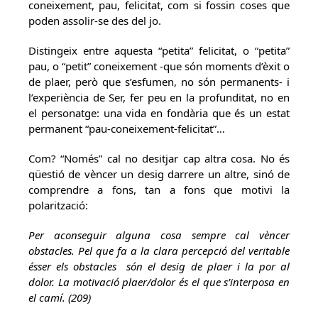
coneixement, pau, felicitat, com si fossin coses que
poden assolir-se des del jo.
Distingeix entre aquesta “petita” felicitat, o “petita”
pau, o “petit” coneixement -que són moments d’èxit o
de plaer, però que s’esfumen, no són permanents- i
l’experiència de Ser, fer peu en la profunditat, no en
el personatge: una vida en fondària que és un estat
permanent “pau-coneixement-felicitat”…
Com? “Només” cal no desitjar cap altra cosa. No és
qüestió de vèncer un desig darrere un altre, sinó de
comprendre a fons, tan a fons que motivi la
polarització:
Per aconseguir alguna cosa sempre cal vèncer
obstacles. Pel que fa a la clara percepció del veritable
ésser els obstacles són el desig de plaer i la por al
dolor. La motivació plaer/dolor és el que s’interposa en
el camí. (209)