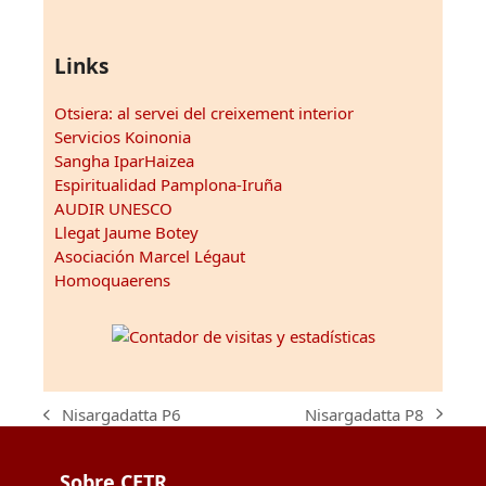
Links
Otsiera: al servei del creixement interior
Servicios Koinonia
Sangha IparHaizea
Espiritualidad Pamplona-Iruña
AUDIR UNESCO
Llegat Jaume Botey
Asociación Marcel Légaut
Homoquaerens
Nisargadatta P8
Nisargadatta P6
next
previous
post:
post:
Sobre CETR