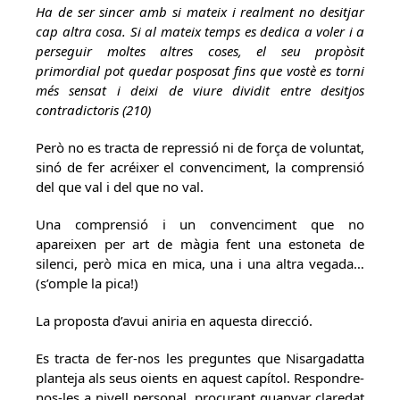
Ha de ser sincer amb si mateix i realment no desitjar
cap altra cosa. Si al mateix temps es dedica a voler i a
perseguir moltes altres coses, el seu propòsit
primordial pot quedar posposat fins que vostè es torni
més sensat i deixi de viure dividit entre desitjos
contradictoris (210)
Però no es tracta de repressió ni de força de voluntat,
sinó de fer acréixer el convenciment, la comprensió
del que val i del que no val.
Una comprensió i un convenciment que no
apareixen per art de màgia fent una estoneta de
silenci, però mica en mica, una i una altra vegada…
(s’omple la pica!)
La proposta d’avui aniria en aquesta direcció.
Es tracta de fer-nos les preguntes que Nisargadatta
planteja als seus oients en aquest capítol. Respondre-
nos-les a nivell personal, procurant guanyar claredat