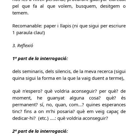
pel que fa al que volem, busquem, desitgem o
temem.
Recomanable: paper i llapis (ni que sigui per escriure
1 paraula clau!)
3. Reflexió
1ª part de la interrogació:
dels seminaris, dels silencis, de la meva recerca (sigui
quina sigui la forma en la que la vaig duent a terme),
què n’espero? què voldria aconseguir? per què? de
moment, he guanyat alguna cosa? què? és
permanent? sí, no, quan, com…? quines esperances
tinc? fins a on m’hi posaria? què em veig capaç de
dedicar-hi? (etc.) ….: què voldria aconseguir?
2ª part de la interrogació: