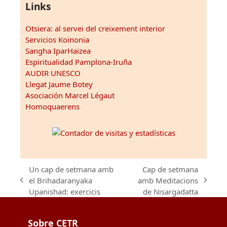
Links
Otsiera: al servei del creixement interior
Servicios Koinonia
Sangha IparHaizea
Espiritualidad Pamplona-Iruña
AUDIR UNESCO
Llegat Jaume Botey
Asociación Marcel Légaut
Homoquaerens
Un cap de setmana amb
Cap de setmana
el Brihadaranyaka
amb Meditacions
previous
next
Upanishad: exercicis
de Nisargadatta
post:
post:
Sobre CETR