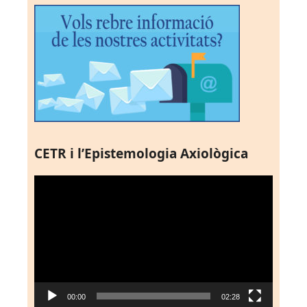
CETR i l’Epistemologia Axiològica
Reproductor
de
vídeo
00:00
02:28