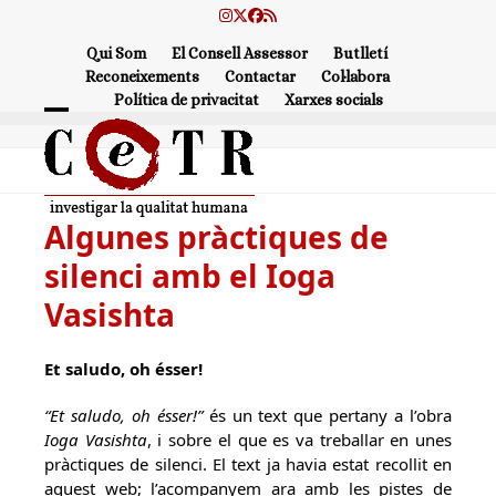
Skip
Instagram
Twitter
Facebook
RSS
to
Qui Som
El Consell Assessor
Butlletí
content
Reconeixements
Contactar
Col·labora
Política de privacitat
Xarxes socials
Open
Close
mobile
mobile
menu
menu
Algunes pràctiques de
silenci amb el Ioga
Vasishta
Et saludo, oh ésser!
“Et saludo, oh ésser!”
és un text que pertany a l’obra
Ioga Vasishta
, i sobre el que es va treballar en unes
pràctiques de silenci. El text ja havia estat recollit en
aquest web; l’acompanyem ara amb les pistes de