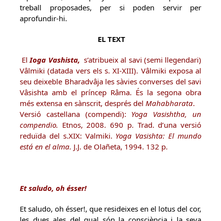
treball proposades, per si poden servir per
aprofundir-hi.
EL TEXT
El
Ioga Vashista,
s’atribueix al savi (semi llegendari)
Vâlmiki (datada vers els s. XI-XIII). Vâlmiki exposa al
seu deixeble Bharadvâja les sàvies converses del savi
Vâsishta amb el príncep Râma. És la segona obra
més extensa en sànscrit, després del
Mahabharata
.
Versió castellana (compendi):
Yoga Vasishtha, un
compendio.
Etnos, 2008. 690 p. Trad. d’una versió
reduïda del s.XIX: Valmiki.
Yoga Vasishta: El mundo
está en el alma.
J.J. de Olañeta, 1994. 132 p.
Et saludo, oh ésser!
Et saludo, oh ésser!, que resideixes en el lotus del cor,
les dues ales del qual són la consciència i la seva