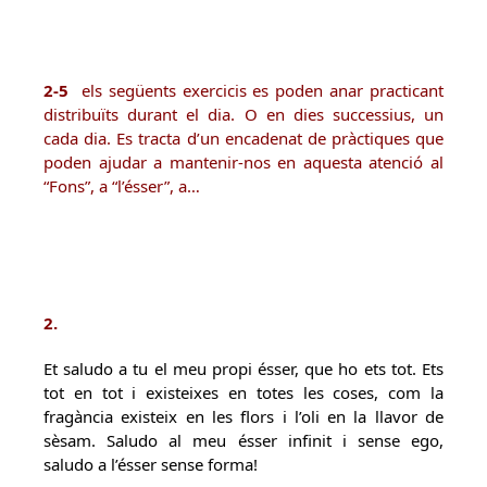
2-5
els següents exercicis es poden anar practicant
distribuïts durant el dia. O en dies successius, un
cada dia. Es tracta d’un encadenat de pràctiques que
poden ajudar a mantenir-nos en aquesta atenció al
“Fons”, a “l’ésser”, a…
2.
Et saludo a tu el meu propi ésser, que ho ets tot. Ets
tot en tot i existeixes en totes les coses, com la
fragància existeix en les flors i l’oli en la llavor de
sèsam. Saludo al meu ésser infinit i sense ego,
saludo a l’ésser sense forma!