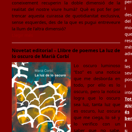
per
coneixement recuperin la doble dimensió de la
i
realitat del nostre viure humà? Què es pot fer per
des
trencar aquesta cuirassa de quotidianitat exclusiva,
del
sense esquerdes, des de la que es pugui entreveure
mo
la llum de l'altra dimensió?
qu
Llegir més
resu
mé
Novetat editorial – Llibre de poemes La luz de
adi
lo oscuro de Marià Corbí
a
Lo oscuro luminoso
les
“Eso” es una noticia
sev
que me desborda en
pos
todo, por ello es lo
i
oscuro, pero la noticia
int
logra que lo oscuro
Tot
sea luz, tanta luz que
aju
es oscuro, luz oscura
és
que me ciega, lo sé y
be
lo verifico con un
i
saber que no sabe,
li