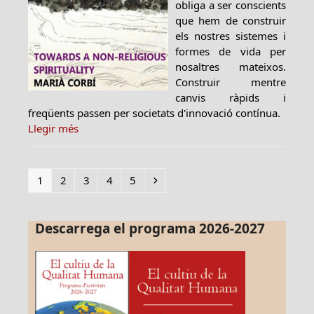
obliga a ser conscients
que hem de construir
els nostres sistemes i
formes de vida per
nosaltres mateixos.
Construir mentre
canvis ràpids i
freqüents passen per societats d'innovació contínua.
Llegir més
Page
Page
Page
Page
Page
Next
1
2
3
4
5
Descarrega el programa 2026-2027