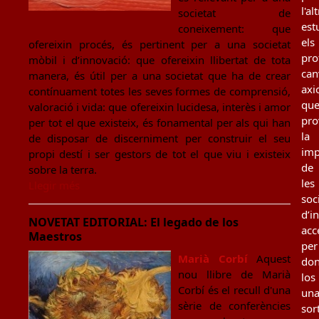
l'al
societat de
est
coneixement: que
els
ofereixin procés, és pertinent per a una societat
pro
mòbil i d’innovació: que ofereixin llibertat de tota
can
manera, és útil per a una societat que ha de crear
axi
contínuament totes les seves formes de comprensió,
qu
valoració i vida: que ofereixin lucidesa, interès i amor
pro
per tot el que existeix, és fonamental per als qui han
la
de disposar de discerniment per construir el seu
imp
propi destí i ser gestors de tot el que viu i existeix
de
sobre la terra.
les
Llegir més
soc
d’i
NOVETAT EDITORIAL: El legado de los
acc
Maestros
per
Marià Corbí
Aquest
don
nou llibre de Marià
los
Corbí és el recull d'una
un
sèrie de conferències
sor