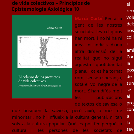
de vida colectivos – Principios de
el
Epistemología Axiológica 10
rec
vol
Marià Corbí
Per a la
del
gent de les nostres
nos
societats, les religions
col
han mort, i no hi ha ni
i
idea, ni indicis d'una
ami
altra dimensió de la
Con
realitat que no sigui
la
aquesta quotidianitat
poss
plana. Tot es ha tornat
de
rom, sense esperança,
sum
sota el vol negre de la
se
mort. S'han difós molt
al
les publicacions
pro
de textos de saviesa o
con
que busquen la saviesa, però això, a més de
a
minoritari, no hi influeix a la cultura general, ni tan
la
sols a la cultura popular. Què es pot fer perquè la
sev
cultura i les persones de les societats de