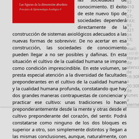
93
conocimiento. El éxito
410
77
de este nuevo tipo de
07;
sociedades dependerá
FAX:
93
directamente de la
321
construcción de sistemas axiológicos adecuados a las
04
13;
nuevas formas de sobrevivir. De no acertar en esa
e-
construcción, las sociedades de conocimiento
mail:
cetr@
pueden llegar a no ser posibles y dañinas. En esta
Horar
situación el cultivo de la cualidad humana se impone
de
atenc
como condición imprescindible. En este volumen, se
de
presta especial atención a la diversidad de facultades
16:30
a
preponderantes en el cultivo de la cualidad humana
20:30
y la cualidad humana profunda, constatando que hay
de
dos grandes maneras contrapuestas de concienciar y
lunes
a
practicar ese cultivo: unas tradiciones lo hacen
viern
preponderantemente desde la mente y otras desde el
cultivo preponderante del corazón, del sentir. Podrá
constatarse como ninguno de los dos bloques es
superior a otro, son simplemente distintos y llegan a
las mismas conclusiones, aunque, naturalmente, con