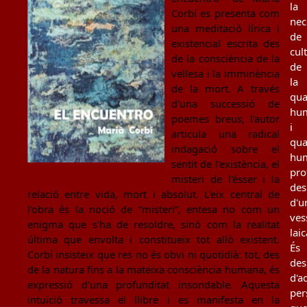
la
Corbí es presenta com
nec
una meditació lírica i
de
existencial escrita des
cul
de la consciència de la
de
vellesa i la imminència
la
de la mort. A través
qua
d'una successió de
hu
poemes breus, l'autor
i
articula una radical
qua
indagació sobre el
hu
sentit de l'existència, el
pro
misteri de l'ésser i la
des
relació entre vida, mort i absolut. L'eix central de
d'u
l'obra és la noció de “misteri”, entesa no com un
ves
enigma que s'ha de resoldre, sinó com la realitat
laic
última que envolta i constitueix tot allò existent.
És
Corbí insisteix que res no és obvi ni quotidià: tot, des
des
de la natura fins a la mateixa consciència humana, és
d'a
expressió d'una profunditat insondable. Aquesta
per
intuïció travessa el llibre i es manifesta en la