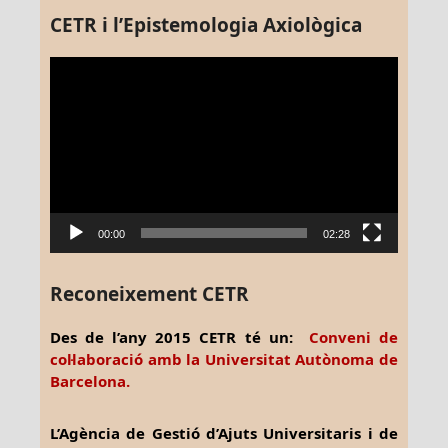
CETR i l’Epistemologia Axiològica
Reproductor
de
vídeo
00:00
02:28
Reconeixement CETR
Des de l’any 2015 CETR té un:
Conveni de
col·laboració amb la Universitat Autònoma de
Barcelona.
L’Agència de Gestió d’Ajuts Universitaris i de