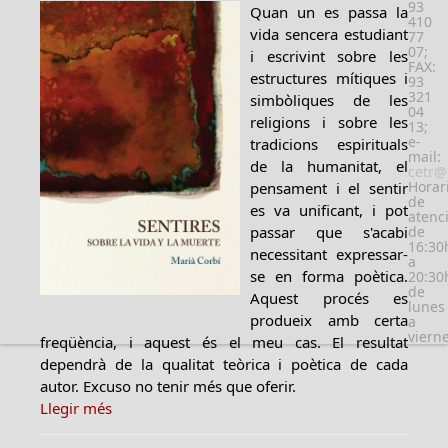
93
Quan un es passa la
410
vida sencera estudiant
77
07;
i escrivint sobre les
FAX:
estructures mítiques i
93
321
simbòliques de les
04
religions i sobre les
13;
e-
tradicions espirituals
mail:
de la humanitat, el
cetr@
Horar
pensament i el sentir
de
es va unificant, i pot
atenc
passar que s'acabi
de
16:30
necessitant expressar-
a
se en forma poètica.
20:30
de
Aquest procés es
lunes
produeix amb certa
a
viern
freqüència, i aquest és el meu cas. El resultat
dependrà de la qualitat teòrica i poètica de cada
autor. Excuso no tenir més que oferir.
Llegir més