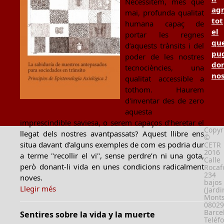
Necessitem, més que
ag
mai, profunda qualitat
tot
humana capaç de
el
portar les regnes
qu
d’aquests trànsits i del
pu
poder de les nostres
don
tecnociències, una
no
qualitat accessible a
tothom. Haurem
d'inventar des de zero
aquesta
imprescindible saviesa, o serem capaços d'heretar el
Copyr
llegat dels nostres avantpassats? Aquest llibre ens
©
situa davant d’alguns exemples de com es podria dur
CETR
2016
a terme "recollir el vi", sense perdre’n ni una gota,
Calle
però donant-li vida en unes condicions radicalment
Rocafo
234
noves.
bajos
Llegir més
(Jardi
Monts
08029
Barce
Sentires sobre la vida y la muerte
Teléf