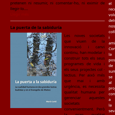
pretenen ni resumir, ni comentar-ho, ni eximir de
el
llegir-lo....
rec
Llegir més
vol
del
nos
La puerta de la sabiduría
col
Les noves societats
i
que viuen de la
ami
innovació i canvi
Con
continu, han modelar i
la
construir tots els seus
poss
programes de vida i
de
els seus projectes col ·
sum
lectius. Per això més
se
que mai i amb
al
urgència, es necessita
pro
qualitat humana per
con
gerenciar aquestes
a
societats
la
convenientment. Però
sev
la gran qualitat