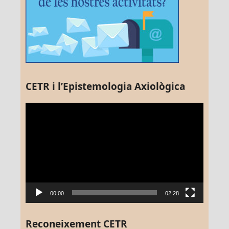
CETR i l’Epistemologia Axiològica
Reproductor
de
vídeo
00:00
02:28
Reconeixement CETR