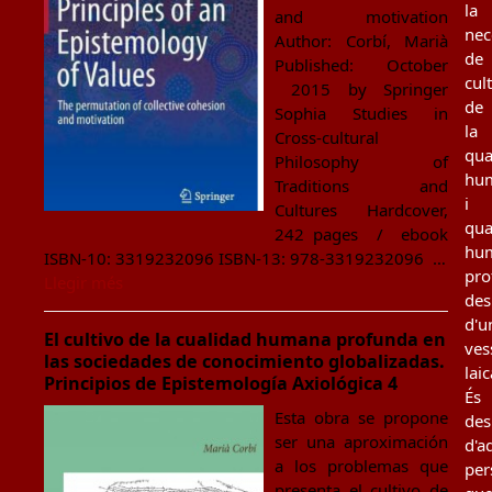
la
and motivation
nec
Author: Corbí, Marià
de
Published: October
cul
2015 by Springer
de
Sophia Studies in
la
Cross-cultural
qua
Philosophy of
hu
Traditions and
i
Cultures Hardcover,
qua
242 pages / ebook
hu
ISBN-10: 3319232096 ISBN-13: 978-3319232096 …
pro
Llegir més
des
d'u
El cultivo de la cualidad humana profunda en
ves
las sociedades de conocimiento globalizadas.
laic
Principios de Epistemología Axiológica 4
És
Esta obra se propone
des
ser una aproximación
d'a
a los problemas que
per
presenta el cultivo de