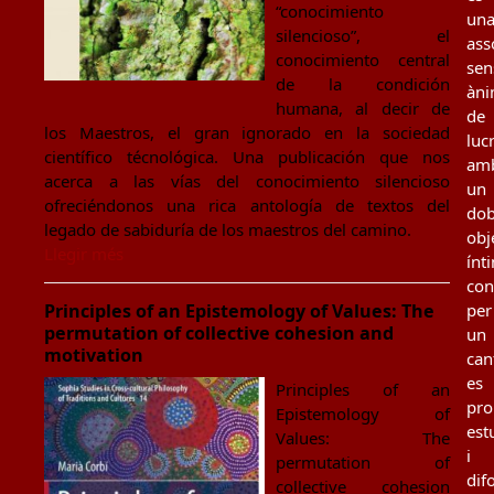
“conocimiento
un
silencioso”, el
ass
conocimiento central
sen
de la condición
àn
humana, al decir de
de
los Maestros, el gran ignorado en la sociedad
luc
científico técnológica. Una publicación que nos
am
acerca a las vías del conocimiento silencioso
un
ofreciéndonos una rica antología de textos del
dob
legado de sabiduría de los maestros del camino.
obj
Llegir més
ínt
con
Principles of an Epistemology of Values: The
per
permutation of collective cohesion and
un
motivation
can
es
Principles of an
pro
Epistemology of
est
Values: The
i
permutation of
dif
collective cohesion