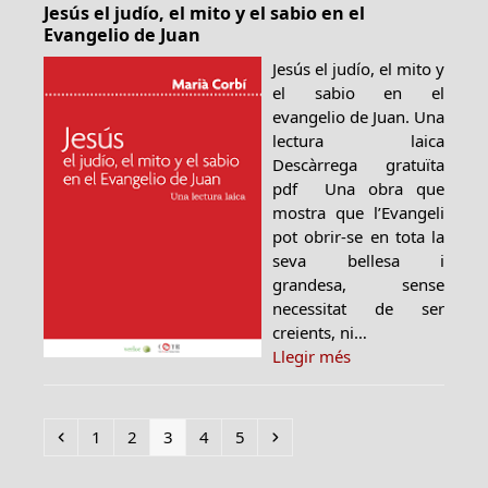
Jesús el judío, el mito y el sabio en el
Evangelio de Juan
Jesús el judío, el mito y
el sabio en el
evangelio de Juan. Una
lectura laica
Descàrrega gratuïta
pdf Una obra que
mostra que l’Evangeli
pot obrir-se en tota la
seva bellesa i
grandesa, sense
necessitat de ser
creients, ni…
Llegir més
Previous
Page
Page
Page
Page
Page
Next
1
2
3
4
5