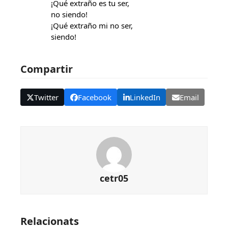
¡Qué extraño es tu ser,
no siendo!
¡Qué extraño mi no ser,
siendo!
Compartir
Twitter
Facebook
LinkedIn
Email
cetr05
Relacionats