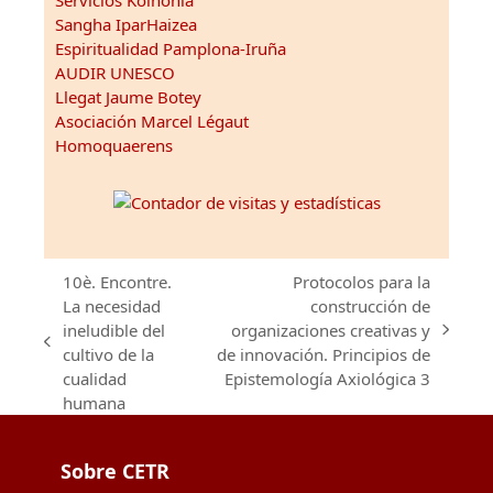
Sangha IparHaizea
Espiritualidad Pamplona-Iruña
AUDIR UNESCO
Llegat Jaume Botey
Asociación Marcel Légaut
Homoquaerens
10è. Encontre.
Protocolos para la
La necesidad
construcción de
ineludible del
organizaciones creativas y
next
previous
cultivo de la
de innovación. Principios de
post:
post:
cualidad
Epistemología Axiológica 3
humana
Sobre CETR