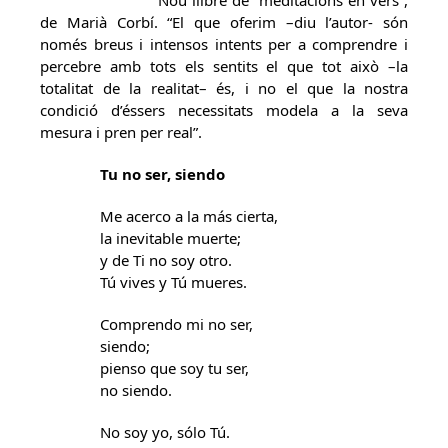
Nou llibre de “meditacions en vers”,
de Marià Corbí. “El que oferim –diu l’autor- són
només breus i intensos intents per a comprendre i
percebre amb tots els sentits el que tot això –la
totalitat de la realitat– és, i no el que la nostra
condició d’éssers necessitats modela a la seva
mesura i pren per real”.
Tu no ser, siendo
Me acerco a la más cierta,
la inevitable muerte;
y de Ti no soy otro.
Tú vives y Tú mueres.
Comprendo mi no ser,
siendo;
pienso que soy tu ser,
no siendo.
No soy yo, sólo Tú.