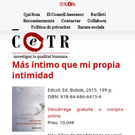
Skip
Instagram
Twitter
Facebook
RSS
to
Qui Som
El Consell Assessor
Butlletí
content
Reconeixements
Contactar
Col·labora
Política de privacitat
Xarxes socials
Open
Close
mobile
mobile
menu
menu
Más íntimo que mi propia
intimidad
Edició: Ed. Bubok, 2015. 199 p.
ISBN: 978-84-686-6415-6
Descàrrega gratuïta o compra
online
Preu: 10,04€