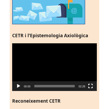
CETR i l’Epistemologia Axiològica
Reproductor
de
vídeo
00:00
02:28
Reconeixement CETR