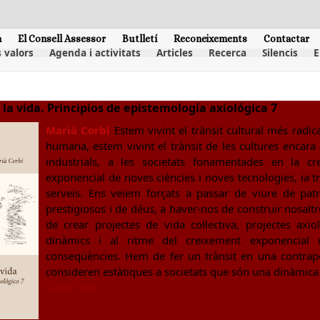
m
El Consell Assessor
Butlletí
Reconeixements
Contactar
 valors
Agenda i activitats
Articles
Recerca
Silencis
E
 la vida. Principios de epistemología axiológica 7
Marià Corbí
Estem vivint el trànsit cultural més radical
humana, estem vivint el trànsit de les cultures encara a
industrials, a les societats fonamentades en la c
exponencial de noves ciències i noves tecnologies, ia 
serveis. Ens veiem forçats a passar de viure de pat
prestigiosos i de déus, a haver-nos de construir nosaltr
de crear projectes de vida col·lectiva, projectes axio
dinàmics i al ritme del creixement exponencial d
conseqüències. Hem de fer un trànsit en una contrapo
consideren estàtiques a societats que són una dinàmic
Llegir més