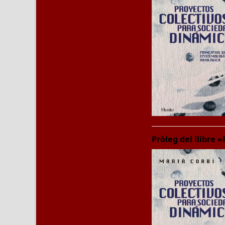
Pròleg del llibr