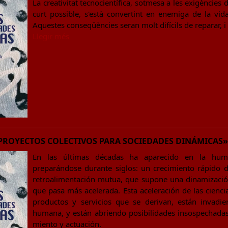
La creativitat tecnocientífica, sotmesa a les exigències
curt possible, s'està convertint en enemiga de la vida
Aquestes conseqüències seran molt difícils de reparar, i 
Llegir més
e «PROYECTOS COLECTIVOS PARA SOCIEDADES DINÁMICAS»
En las últimas décadas ha aparecido en la hu
preparándose durante siglos: un crecimiento rápido de 
retroalimentación mutua, que supone una dinamización 
que pasa más acelerada. Esta aceleración de las cienci
productos y servicios que se derivan, están invadi
humana, y están abriendo posibilidades insospechadas
miento y actuación.