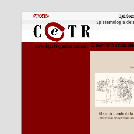
Skip
to
content
Qui So
Instagram
Twitter
Facebook
RSS
Epistemologia dels
El sentir hondo de