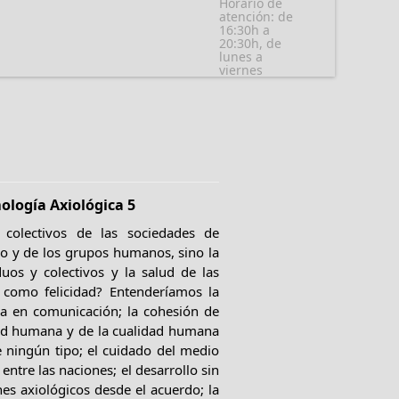
Horario de
atención: de
16:30h a
20:30h, de
lunes a
viernes
ología Axiológica 5
s colectivos de las sociedades de
o y de los grupos humanos, sino la
duos y colectivos y la salud de las
 como felicidad? Entenderíamos la
oma en comunicación; la cohesión de
idad humana y de la cualidad humana
 ningún tipo; el cuidado del medio
 entre las naciones; el desarrollo sin
nes axiológicos desde el acuerdo; la