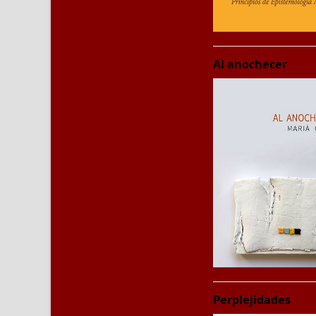
Al anochecer
Perplejidades