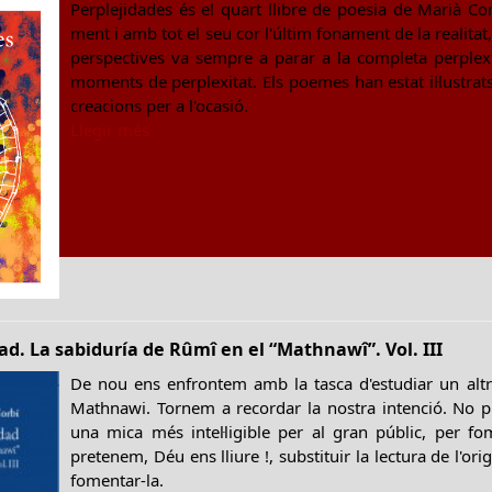
Perplejidades és el quart llibre de poesia de Marià Co
ment i amb tot el seu cor l'últim fonament de la realitat
perspectives va sempre a parar a la completa perplexit
moments de perplexitat. Els poemes han estat il·lustra
creacions per a l'ocasió.
Llegir més
d. La sabiduría de Rûmî en el “Mathnawî”. Vol. III
De nou ens enfrontem amb la tasca d'estudiar un alt
Mathnawi. Tornem a recordar la nostra intenció. No 
una mica més intel·ligible per al gran públic, per fo
pretenem, Déu ens lliure !, substituir la lectura de l'origi
fomentar-la.