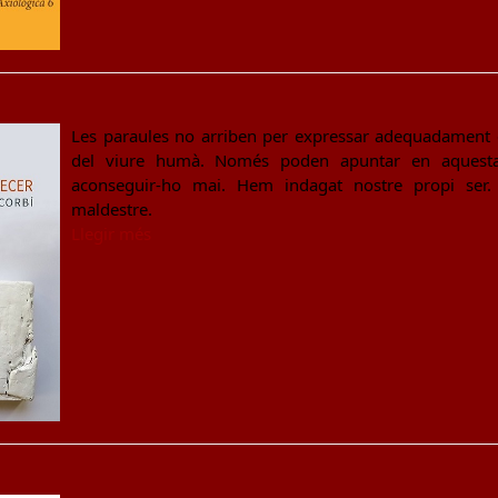
Les paraules no arriben per expressar adequadament el 
del viure humà. Només poden apuntar en aquesta d
aconseguir-ho mai. Hem indagat nostre propi se
maldestre.
Llegir més