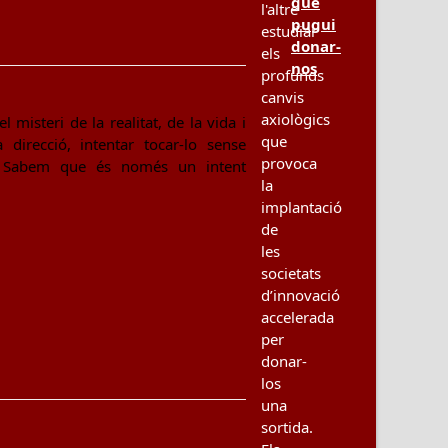
que
l'altre
pugui
estudiar
donar-
els
nos
profunds
canvis
axiològics
misteri de la realitat, de la vida i
que
irecció, intentar tocar-lo sense
provoca
r. Sabem que és només un intent
la
implantació
de
les
societats
d’innovació
accelerada
per
donar-
los
una
sortida.