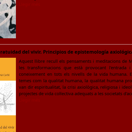
Llegir més
gratuidad del vivir. Principios de epistemología axiológic
Aquest llibre recull els pensaments i meditacions de 
les transformacions que està provocant l'entrada 
coneixement en tots els nivells de la vida humana. E
temes com la qualitat humana, la qualitat humana pro
van dir espiritualitat, la crisi axiològica, religiosa i ide
projectes de vida col·lectiva adequats a les societats d'a
Llegir més