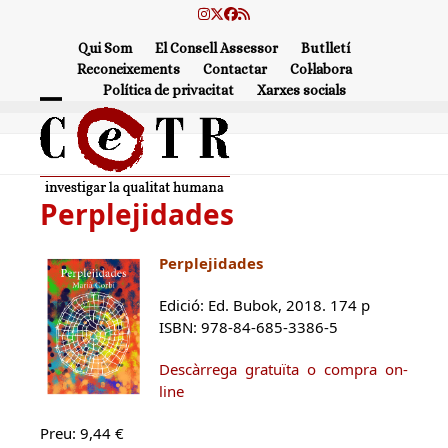
Skip
Instagram
Twitter
Facebook
RSS
to
Qui Som
El Consell Assessor
Butlletí
content
Reconeixements
Contactar
Col·labora
Política de privacitat
Xarxes socials
Open
Close
mobile
mobile
menu
menu
Perplejidades
Perplejidades
Edició: Ed. Bubok, 2018. 174 p
ISBN: 978-84-685-3386-5
Descàrrega gratuïta o compra on-
line
Preu: 9,44 €