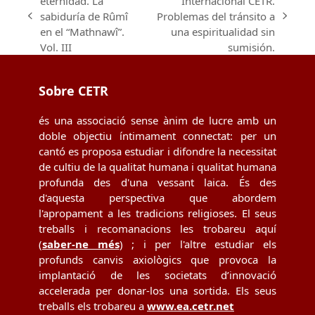
eternidad. La
Internacional CETR.
sabiduría de Rûmî
Problemas del tránsito a
previous
next
en el “Mathnawî”.
una espiritualidad sin
post:
post:
Vol. III
sumisión.
Sobre CETR
és una associació sense ànim de lucre amb un
doble objectiu íntimament connectat: per un
cantó es proposa estudiar i difondre la necessitat
de cultiu de la qualitat humana i qualitat humana
profunda des d'una vessant laica. És des
d'aquesta perspectiva que abordem
l'apropament a les tradicions religioses. El seus
treballs i recomanacions les trobareu aquí
(
saber-ne més
) ; i per l'altre estudiar els
profunds canvis axiològics que provoca la
implantació de les societats d’innovació
accelerada per donar-los una sortida. Els seus
treballs els trobareu a
www.ea.cetr.net