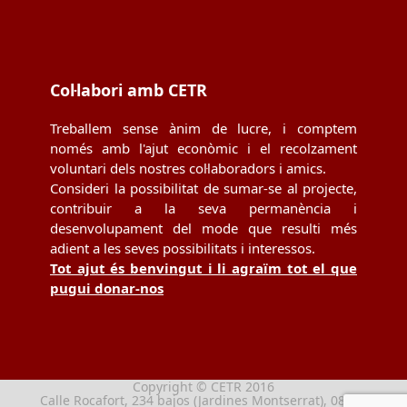
Col·labori amb CETR
Treballem sense ànim de lucre, i comptem
només amb l'ajut econòmic i el recolzament
voluntari dels nostres col·laboradors i amics.
Consideri la possibilitat de sumar-se al projecte,
contribuir a la seva permanència i
desenvolupament del mode que resulti més
adient a les seves possibilitats i interessos.
Tot ajut és benvingut i li agraïm tot el que
pugui donar-nos
Copyright © CETR 2016
Calle Rocafort, 234 bajos (Jardines Montserrat), 08029