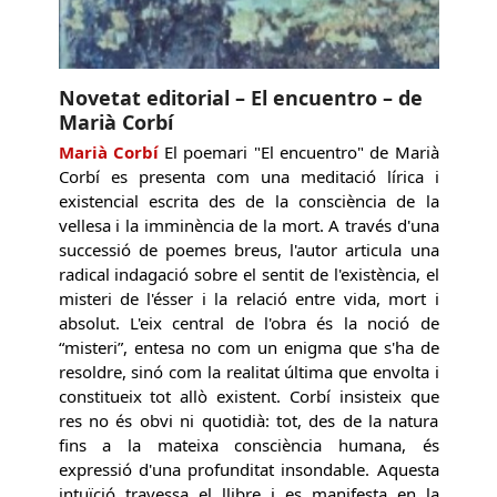
Novetat editorial – El encuentro – de
Marià Corbí
Marià Corbí
El poemari "El encuentro" de Marià
Corbí es presenta com una meditació lírica i
existencial escrita des de la consciència de la
vellesa i la imminència de la mort. A través d'una
successió de poemes breus, l'autor articula una
radical indagació sobre el sentit de l'existència, el
misteri de l'ésser i la relació entre vida, mort i
absolut. L'eix central de l'obra és la noció de
“misteri”, entesa no com un enigma que s'ha de
resoldre, sinó com la realitat última que envolta i
constitueix tot allò existent. Corbí insisteix que
res no és obvi ni quotidià: tot, des de la natura
fins a la mateixa consciència humana, és
expressió d'una profunditat insondable. Aquesta
intuïció travessa el llibre i es manifesta en la