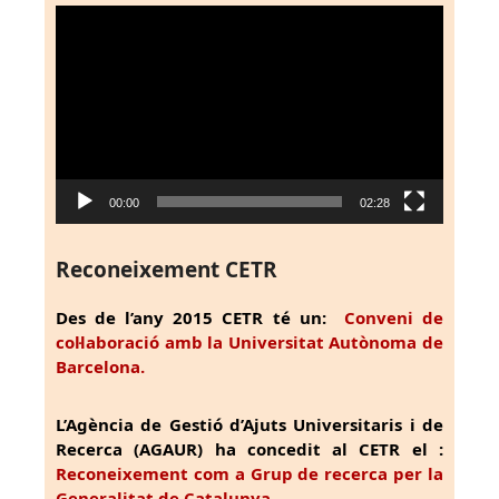
Reproductor
de
vídeo
00:00
02:28
Reconeixement CETR
Des de l’any 2015 CETR té un:
Conveni de
col·laboració amb la Universitat Autònoma de
Barcelona.
L’Agència de Gestió d’Ajuts Universitaris i de
Recerca (AGAUR) ha concedit al CETR el :
Reconeixement com a Grup de recerca per la
Generalitat de Catalunya.