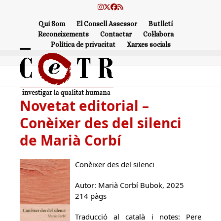
Skip
Instagram
Twitter
Facebook
RSS
to
Qui Som
El Consell Assessor
Butlletí
content
Reconeixements
Contactar
Col·labora
Política de privacitat
Xarxes socials
Open
Close
mobile
mobile
menu
menu
Novetat editorial –
Conèixer des del silenci
de Marià Corbí
Conèixer des del silenci
Autor: Marià Corbí Bubok, 2025
214 pàgs
Traducció al català i notes: Pere