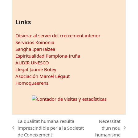
Links
Otsiera: al servei del creixement interior
Servicios Koinonia
Sangha IparHaizea
Espiritualidad Pamplona-Iruña
AUDIR UNESCO
Llegat Jaume Botey
Asociación Marcel Légaut
Homoquaerens
La qualitat humana resulta
Necessitat
imprescindible per a la Societat
d’un nou
previous
next
de Coneixement
humanisme
post:
post: