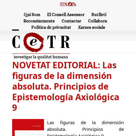
Skip
Instagram
Twitter
Facebook
RSS
to
Qui Som
El Consell Assessor
Butlletí
content
Reconeixements
Contactar
Col·labora
Política de privacitat
Xarxes socials
Open
Close
mobile
mobile
menu
menu
NOVETAT EDITORIAL: Las
figuras de la dimensión
absoluta. Principios de
Epistemología Axiológica
9
Las figuras de la dimensión
absoluta. Principios de
Epistemología Axiológica 9