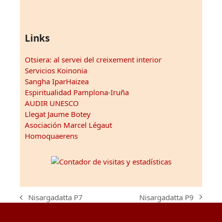
Links
Otsiera: al servei del creixement interior
Servicios Koinonia
Sangha IparHaizea
Espiritualidad Pamplona-Iruña
AUDIR UNESCO
Llegat Jaume Botey
Asociación Marcel Légaut
Homoquaerens
Nisargadatta P9
Nisargadatta P7
next
previous
post:
post: