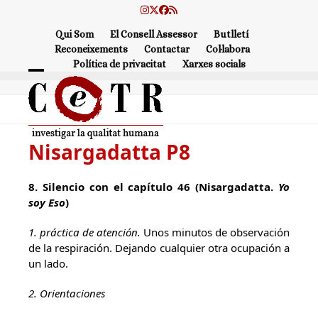
Skip
Instagram
Twitter
Facebook
RSS
to
Qui Som
El Consell Assessor
Butlletí
content
Reconeixements
Contactar
Col·labora
Política de privacitat
Xarxes socials
Open
Close
mobile
mobile
menu
menu
Nisargadatta P8
8.
Silencio con el capítulo 46 (Nisargadatta.
Yo
soy Eso
)
1. práctica de atención.
Unos minutos de observación
de la respiración. Dejando cualquier otra ocupación a
un lado.
2. Orientaciones