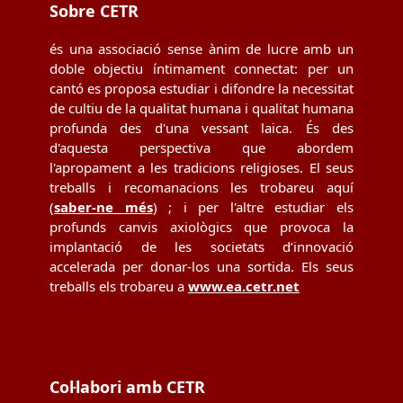
Sobre CETR
és una associació sense ànim de lucre amb un
doble objectiu íntimament connectat: per un
cantó es proposa estudiar i difondre la necessitat
de cultiu de la qualitat humana i qualitat humana
profunda des d'una vessant laica. És des
d'aquesta perspectiva que abordem
l'apropament a les tradicions religioses. El seus
treballs i recomanacions les trobareu aquí
(
saber-ne més
) ; i per l'altre estudiar els
profunds canvis axiològics que provoca la
implantació de les societats d’innovació
accelerada per donar-los una sortida. Els seus
treballs els trobareu a
www.ea.cetr.net
Col·labori amb CETR