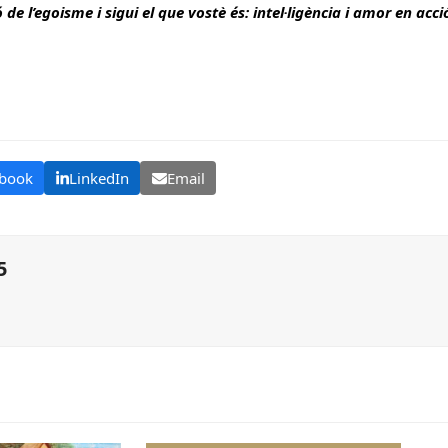
 de l’egoisme i sigui el que vostè és: intel·ligència i amor en acci
book
LinkedIn
Email
5