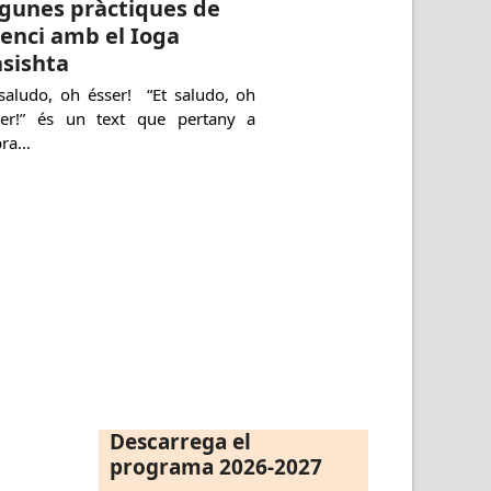
gunes pràctiques de
lenci amb el Ioga
sishta
 saludo, oh ésser! “Et saludo, oh
ser!” és un text que pertany a
bra…
Descarrega el
programa 2026-2027