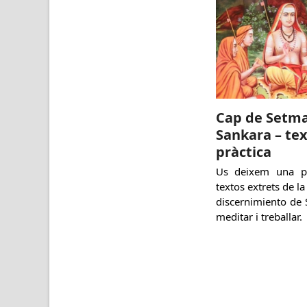
Cap de Setm
Sankara – te
pràctica
Us deixem una pe
textos extrets de l
discernimiento de
meditar i treballar.