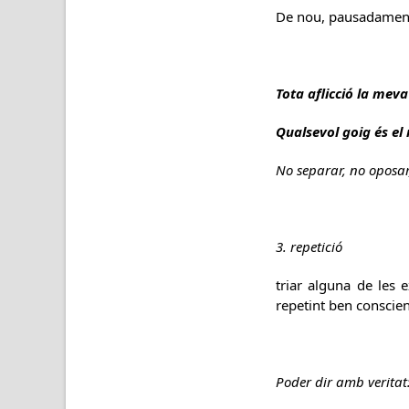
De nou, pausadament
Tota aflicció la mev
Qualsevol goig és e
No separar, no oposar
3. repetició
triar alguna de les 
repetint ben conscie
Poder dir amb veritat: