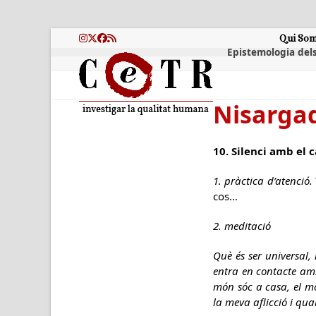
Skip
to
content
Qui So
Instagram
Twitter
Facebook
RSS
Epistemologia dels
Nisarga
10. Silenci amb el 
1. pràctica d’atenció.
cos…
2. meditació
Què és ser universal,
entra en contacte amb
món sóc a casa, el mó
la meva aflicció i qua