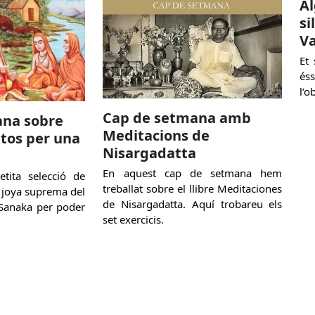
Al
si
Va
Et
és
l’o
Cap de setmana amb
ana sobre
Meditacions de
xtos per una
Nisargadatta
En aquest cap de setmana hem
tita selecció de
treballat sobre el llibre Meditaciones
a joya suprema del
de Nisargadatta. Aquí trobareu els
 Sanaka per poder
set exercicis.