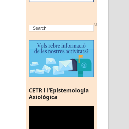
Search
CETR i l’Epistemologia
Axiològica
Reproductor
de
vídeo