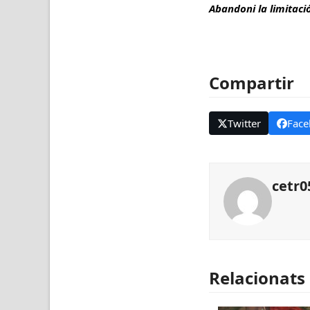
Abandoni la limitació
Compartir
Twitter
Face
cetr0
Relacionats