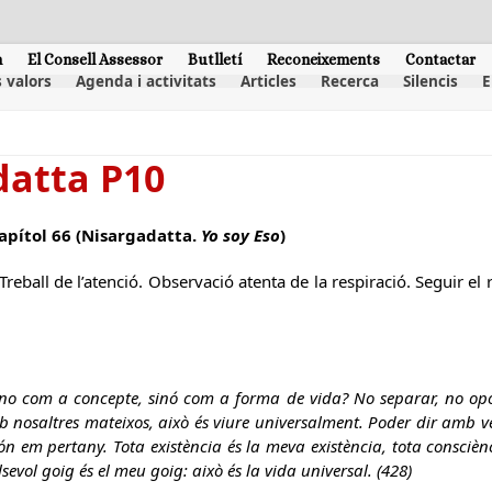
m
El Consell Assessor
Butlletí
Reconeixements
Contactar
 valors
Agenda i activitats
Articles
Recerca
Silencis
E
datta P10
capítol 66 (Nisargadatta.
Yo soy Eso
)
Treball de l’atenció. Observació atenta de la respiració. Seguir el
 no com a concepte, sinó com a forma de vida? No separar, no opo
 nosaltres mateixos, això és viure universalment. Poder dir amb veri
n em pertany. Tota existència és la meva existència, tota consciènc
lsevol goig és el meu goig: això és la vida universal. (428)