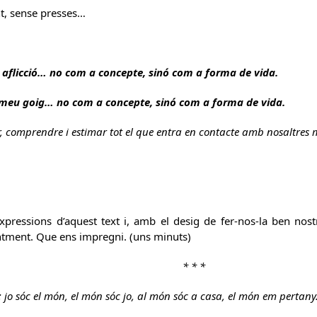
, sense presses…
a aflicció… no com a concepte, sinó com a forma de vida.
l meu goig… no com a concepte, sinó com a forma de vida.
, comprendre i estimar tot el que entra en contacte amb nosaltres m
expressions d’aquest text i, amb el desig de fer-nos-la ben nost
ntment. Que ens impregni. (uns minuts)
* * *
 jo sóc el món, el món sóc jo, al món sóc a casa, el món em pertany