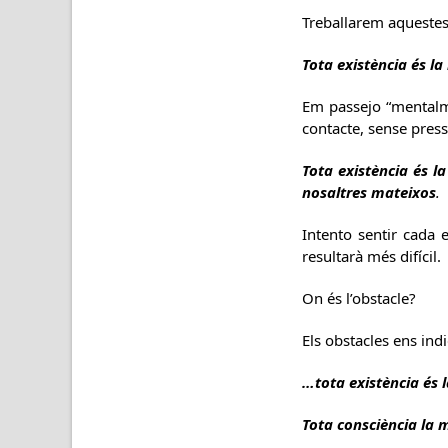
Treballarem aquestes
Tota existència és l
Em passejo “mentalme
contacte, sense press
Tota existència és 
nosaltres mateixos
.
Intento sentir cada 
resultarà més difícil.
On és l’obstacle?
Els obstacles ens ind
…tota existència és 
Tota consciència la