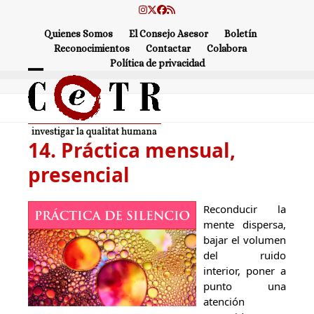
Skip
Instagram
Twitter
Facebook
RSS
to
Quienes Somos
El Consejo Asesor
Boletín
content
Reconocimientos
Contactar
Colabora
Política de privacidad
Open
Close
mobile
mobile
menu
menu
14. Práctica mensual,
presencial
Reconducir la
mente dispersa,
bajar el volumen
del ruido
interior, poner a
punto una
atención