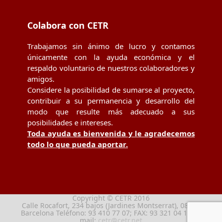
Colabora con CETR
Trabajamos sin ánimo de lucro y contamos
únicamente con la ayuda económica y el
respaldo voluntario de nuestros colaboradores y
amigos.
Considere la posibilidad de sumarse al proyecto,
contribuir a su permanencia y desarrollo del
modo que resulte más adecuado a sus
posibilidades e intereses.
Toda ayuda es bienvenida y le agradecemos
todo lo que pueda aportar.
Copyright © CETR 2016
Calle Rocafort, 234 bajos (Jardines Montserrat), 08029
Barcelona Teléfono: 93 410 77 07; FAX: 93 321 04 13; e-
mail:
cetr@cetr.net