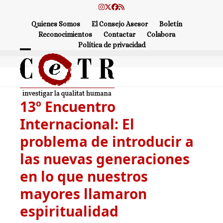
Skip
Instagram
Twitter
Facebook
RSS
to
Quienes Somos
El Consejo Asesor
Boletín
content
Reconocimientos
Contactar
Colabora
Política de privacidad
Open
Close
mobile
mobile
menu
menu
13º Encuentro
Internacional: El
problema de introducir a
las nuevas generaciones
en lo que nuestros
mayores llamaron
espiritualidad