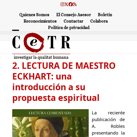
Skip
Instagram
Twitter
Facebook
RSS
to
Quienes Somos
El Consejo Asesor
Boletín
content
Reconocimientos
Contactar
Colabora
Política de privacidad
Open
Close
mobile
mobile
menu
menu
2. LECTURA DE MAESTRO
ECKHART: una
introducción a su
propuesta espiritual
La reciente
publicación de
A. Robles
presentando la