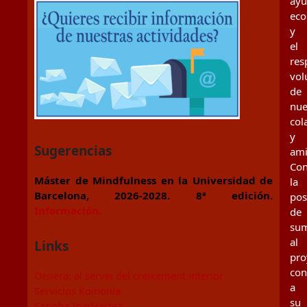
ay
eco
y
el
res
vol
de
nue
col
y
Sugerencias
ami
Con
Máster de Mindfulness en la Universidad de
la
Barcelona, 2026-2028. 8ª edición.
pos
Información.
de
su
al
Links
pro
con
Otsiera: al servei del creixement interior
a
Servicios Koinonia
su
Sangha IparHaizea