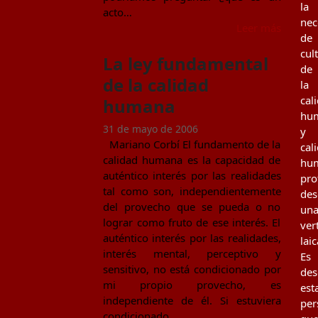
la
acto…
nec
Leer más
de
cul
La ley fundamental
de
de la calidad
la
cal
humana
hu
31 de mayo de 2006
y
Mariano Corbí El fundamento de la
cal
calidad humana es la capacidad de
hu
auténtico interés por las realidades
pro
tal como son, independientemente
des
del provecho que se pueda o no
un
lograr como fruto de ese interés. El
ver
auténtico interés por las realidades,
laic
interés mental, perceptivo y
Es
sensitivo, no está condicionado por
des
mi propio provecho, es
est
independiente de él. Si estuviera
per
condicionado…