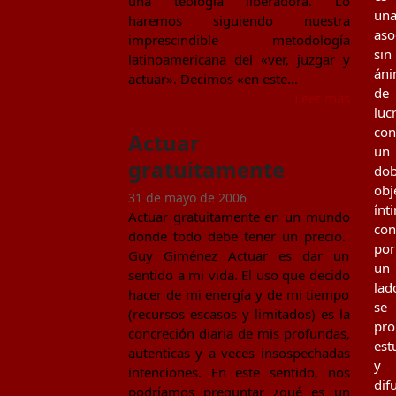
una teología liberadora. Lo
un
haremos siguiendo nuestra
aso
imprescindible metodología
sin
latinoamericana del «ver, juzgar y
án
actuar». Decimos «en este…
de
Leer más
luc
con
Actuar
un
gratuitamente
dob
obj
31 de mayo de 2006
ínt
Actuar gratuitamente en un mundo
con
donde todo debe tener un precio.
por
Guy Giménez Actuar es dar un
un
sentido a mi vida. El uso que decido
lad
hacer de mi energía y de mi tiempo
se
(recursos escasos y limitados) es la
pr
concreción diaria de mis profundas,
est
autenticas y a veces insospechadas
y
intenciones. En este sentido, nos
dif
podríamos preguntar ¿qué es un