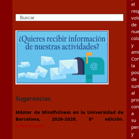
el
res
Search
vol
de
nue
col
y
ami
Con
la
pos
de
su
al
Sugerencias
pro
con
Máster de Mindfulness en la Universidad de
a
Barcelona, 2026-2028. 8ª edición.
su
Información.
per
y