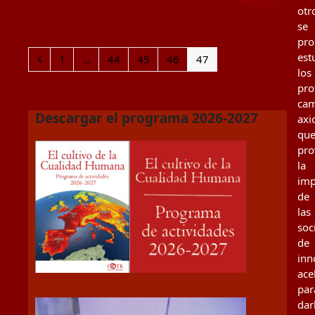
Leer más
otr
se
pr
est
Anterior
Page
Page
Page
Page
Page
1
…
44
45
46
47
los
pro
cam
Descargar el programa 2026-2027
axi
qu
pro
la
imp
de
las
soc
de
inn
ace
par
dar