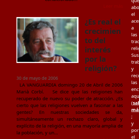
qu
Leer más
ab
el
¿Es real el
ace
a
crecimien
las
to del
tra
interés
rel
Sus
por la
tra
religión?
y
rec
30 de mayo de 2006
las
LA VANGUARDIA domingo 20 de Abril de 2006
enc
Marià Corbí. Se dice que las religiones han
aqu
recuperado de nuevo su poder de atracción. ¿Es
(
sa
cierto que las religiones vuelven a fascinar a las
má
gentes? En nuestras sociedades se da,
;
simultáneamente un rechazo claro, global y
y
explícito de la religión, en una mayoría amplia de
por
la población, y un…
el