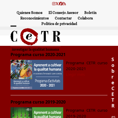
Skip
Instagram
Twitter
Facebook
RSS
to
Quienes Somos
El Consejo Asesor
Boletín
content
Reconocimientos
Contactar
Colabora
Política de privacidad
Open
Close
mobile
mobile
menu
menu
Programa curso 2020-2021
S
Programa CETR curso
o
2020-2021
b
Llegir més
r
e
C
E
T
Programa curso 2019-2020
R
Programa CETR curso
2019-2020
es