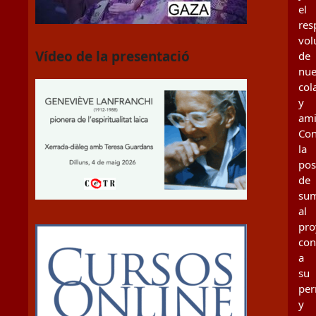
el
res
vol
Vídeo de la presentació
de
nue
col
y
ami
Con
la
pos
de
su
al
pro
con
a
su
per
y