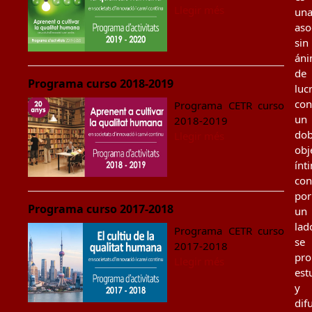
Llegir més
un
aso
sin
án
de
Programa curso 2018-2019
luc
con
Programa CETR curso
un
2018-2019
dob
Llegir més
obj
ínt
con
por
Programa curso 2017-2018
un
lad
Programa CETR curso
se
2017-2018
pr
Llegir més
est
y
dif