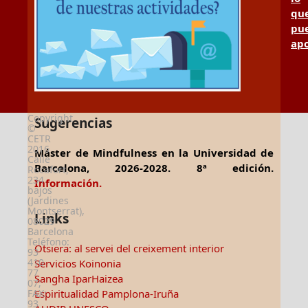
qu
pu
apo
Copyright
Sugerencias
©
CETR
2016
Máster de Mindfulness en la Universidad de
Calle
Barcelona, 2026-2028. 8ª edición.
Rocafort,
234
Información.
bajos
(Jardines
Montserrat),
Links
08029
Barcelona
Teléfono:
Otsiera: al servei del creixement interior
93
410
Servicios Koinonia
77
Sangha IparHaizea
07;
Espiritualidad Pamplona-Iruña
FAX:
93