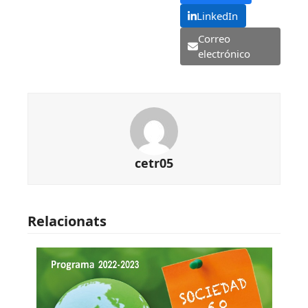
LinkedIn
Correo
electrónico
cetr05
Relacionats