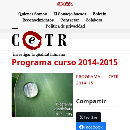
Skip
Instagram
Twitter
Facebook
RSS
to
Quienes Somos
El Consejo Asesor
Boletín
content
Reconocimientos
Contactar
Colabora
Política de privacidad
Open
Close
mobile
mobile
menu
menu
Programa curso 2014-2015
PROGRAMA CETR
2014-15
Compartir
Twitter
Facebook