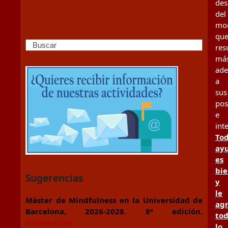
des
del
mo
qu
Search
res
má
ad
a
sus
pos
e
int
To
ay
es
bi
Sugerencias
y
le
Máster de Mindfulness en la Universidad de
ag
Barcelona, 2026-2028. 8ª edición.
to
Información.
lo