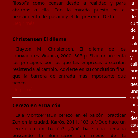
filosofía como pensar desde la realidad y para
la
abrirnos a ella. Con la mirada puesta en el
nec
pensamiento del pasado y el del presente. De lo…
de
Llegir més
cul
de
la
Christensen El dilema
cal
Clayton M. Christensen. El dilema de los
hu
innovadores. Granica, 2000. 365 p. El autor presenta
y
los principios por los que las empresas presentan
cal
resistencia al cambio. Advierte en su conclusión final
hu
que la barrera de entrada más importante que
pro
tienen…
des
Llegir més
un
ver
laic
Cerezo en el balcón
Es
Laia MontserratUn cerezo en el balcón: practicar
des
Zen en la ciudad. Kairós, 2011. 103 p."¿Qué hace un
est
cerezo en un balcón? ¿Qué hace una persona
per
buscando la iluminación en medio de la