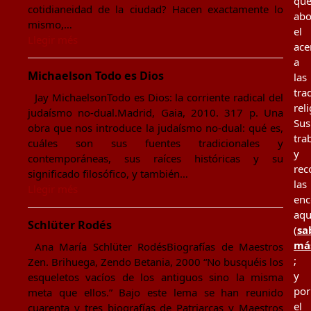
qu
cotidianeidad de la ciudad? Hacen exactamente lo
ab
mismo,…
el
Llegir més
ace
a
Michaelson Todo es Dios
las
tra
Jay MichaelsonTodo es Dios: la corriente radical del
rel
judaísmo no-dual.Madrid, Gaia, 2010. 317 p. Una
Sus
obra que nos introduce la judaísmo no-dual: qué es,
tra
cuáles son sus fuentes tradicionales y
y
contemporáneas, sus raíces históricas y su
rec
significado filosófico, y también…
las
Llegir més
enc
aqu
Schlüter Rodés
(
sa
má
Ana María Schlüter RodésBiografías de Maestros
;
Zen. Brihuega, Zendo Betania, 2000 “No busquéis los
y
esqueletos vacíos de los antiguos sino la misma
por
meta que ellos.” Bajo este lema se han reunido
el
cuarenta y tres biografías de Patriarcas y Maestros