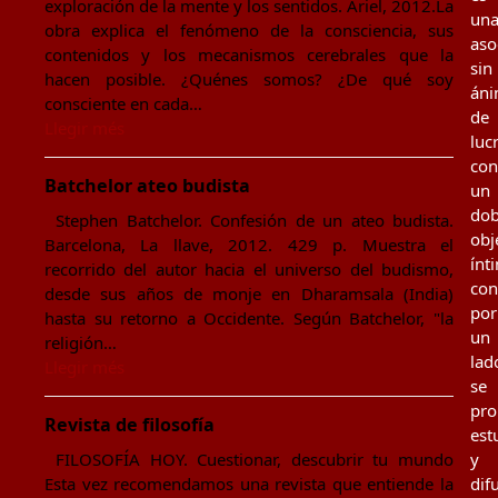
exploración de la mente y los sentidos. Ariel, 2012.La
un
obra explica el fenómeno de la consciencia, sus
aso
contenidos y los mecanismos cerebrales que la
sin
hacen posible. ¿Quénes somos? ¿De qué soy
án
consciente en cada…
de
Llegir més
luc
con
Batchelor ateo budista
un
dob
Stephen Batchelor. Confesión de un ateo budista.
obj
Barcelona, La llave, 2012. 429 p. Muestra el
ínt
recorrido del autor hacia el universo del budismo,
con
desde sus años de monje en Dharamsala (India)
por
hasta su retorno a Occidente. Según Batchelor, "la
un
religión…
lad
Llegir més
se
pr
Revista de filosofía
est
FILOSOFÍA HOY. Cuestionar, descubrir tu mundo
y
Esta vez recomendamos una revista que entiende la
dif