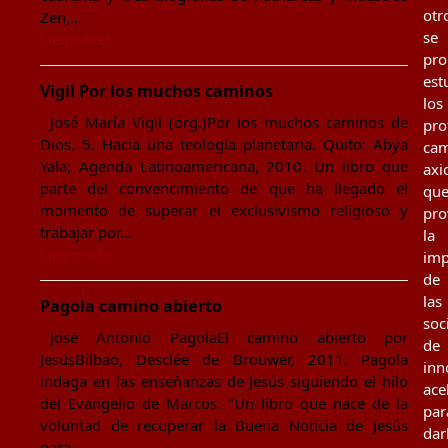
otr
Zen,…
se
Llegir més
pr
est
Vigil Por los muchos caminos
los
José María Vigil (org.)Por los muchos caminos de
pro
Dios. 5. Hacia una teología planetaria. Quito: Abya
cam
Yala; Agenda Latinoamericana, 2010. Un libro que
axi
parte del convencimiento de que ha llegado el
qu
momento de superar el exclusivismo religioso y
pro
trabajar por…
la
Llegir més
imp
de
las
Pagola camino abierto
soc
José Antonio PagolaEl camino abierto por
de
JesúsBilbao, Desclée de Brouwer, 2011. Pagola
inn
indaga en las enseñanzas de Jesús siguiendo el hilo
ace
del Evangelio de Marcos. "Un libro que nace de la
par
voluntad de recuperar la Buena Noticia de Jesús
dar
para…