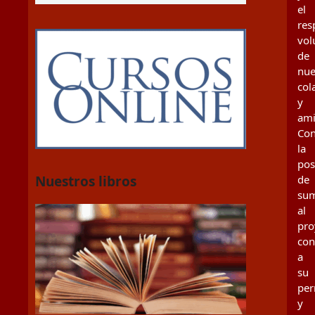
el
res
vol
de
nue
col
y
ami
Con
la
pos
Nuestros libros
de
su
al
pro
con
a
su
per
y