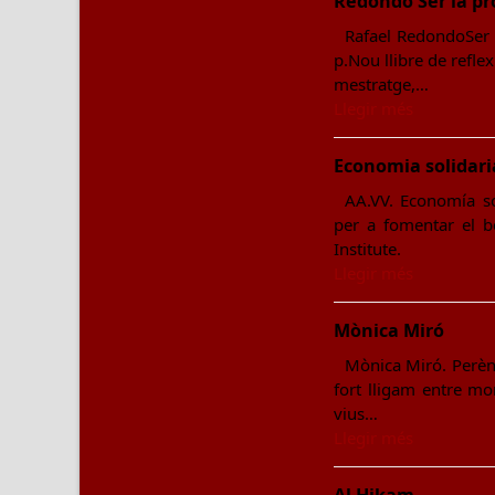
Redondo Ser la pr
Rafael RedondoSer l
p.Nou llibre de refle
mestratge,…
Llegir més
Economia solidari
AA.VV. Economía sol
per a fomentar el b
Institute.
Llegir més
Mònica Miró
Mònica Miró. Perènni
fort lligam entre mor
vius…
Llegir més