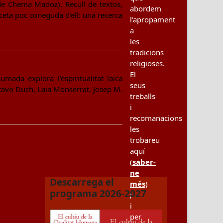
de Chema Madoz). Recull de textos,
abordem
eta poc coneguda d’ell: una recerca
l'apropament
a
les
tradicions
religioses.
El
ada explora l’espiritualitat laica
seus
ustavo Duch, Laia Monserrat, Josep M.
treballs
i
recomanacions
les
trobareu
aquí
(
saber-
ne
Descarrega el
més
)
programa 2026-2027
;
i
per