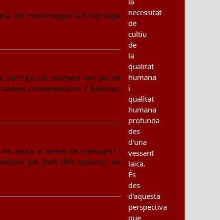
la
necessitat
iesa del mestre egipci sufí del segle
de
cultiu
de
la
qualitat
humana
ia, 2015)En un moment tan ple de
i
pensadors contemporanis: Z.Bauman,
qualitat
humana
profunda
des
d'una
.Una xarxa al servei de compartir i
vessant
utadans per part dels governs, les
laica.
És
des
d'aquesta
perspectiva
que