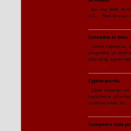
Al Hikam
Ibn 'Ata' Illâh. Al-
XIII, ..."font de clau
Llegir més
Entendre el món
Carles Capdevila.
preguntes, ve molt a
John Gray, Agnes Hell
Llegir més
Cypherpunks
Julian Assange (et
transmetre informac
multinacionals. etc…
Llegir més
Sampedro Vida p