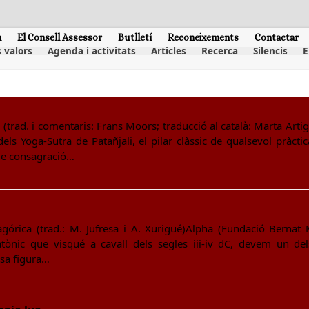
m
El Consell Assessor
Butlletí
Reconeixements
Contactar
 valors
Agenda i activitats
Articles
Recerca
Silencis
E
 (trad. i comentaris: Frans Moors; traducció al català: Marta Art
ls Yoga-Sutra de Patañjali, el pilar clàssic de qualsevol pràctic
s de consagració…
tagórica (trad.: M. Jufresa i A. Xurigué)Alpha (Fundació Berna
platònic que visqué a cavall dels segles iii-iv dC, devem un d
osa figura…