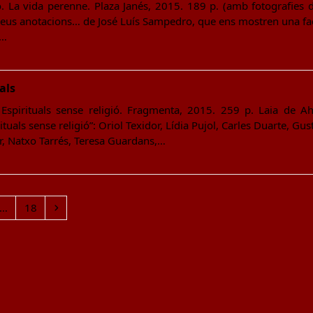
. La vida perenne. Plaza Janés, 2015. 189 p. (amb fotografies 
reus anotacions… de José Luís Sampedro, que ens mostren una fac
a…
als
spirituals sense religió. Fragmenta, 2015. 259 p. Laia de Ahum
rituals sense religió”: Oriol Texidor, Lídia Pujol, Carles Duarte, G
er, Natxo Tarrés, Teresa Guardans,…
Page
Next
…
18