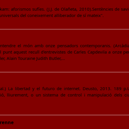
Hikam: aforismos sufíes. (J.J. de Olañeta, 2010).Sentències de sav
s universals del coneixement alliberador de sí mateix".
 Entendre el món amb onze pensadors contemporanis. (Arcàd
l punt aquest recull d'entrevistes de Carles Capdevila a onze 
er, Alain Touraine Judith Butler,…
 al.) La libertad y el futuro de internet. Deusto, 2013. 189 p
ió, lliurement, o un sistema de control i manipulació dels ci
erenne