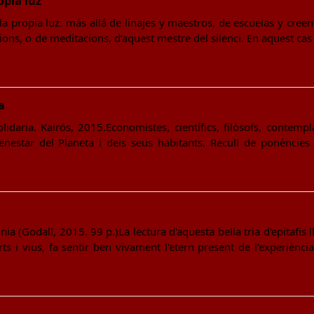
opia luz
a propia luz: más allá de linajes y maestros, de escuelas y cree
xions, o de meditacions, d’aquest mestre del silenci. En aquest ca
a
idaria. Kairós, 2015.Economistes, científics, filòsofs, contempla
enestar del Planeta i dels seus habitants. Recull de ponències
a (Godall, 2015. 99 p.)La lectura d'aquesta bella tria d'epitafis l
ts i vius, fa sentir ben vivament l'etern present de l'experiènci