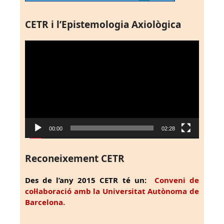
CETR i l’Epistemologia Axiològica
Reproductor
de
vídeo
00:00
02:28
Reconeixement CETR
Des de l’any 2015 CETR té un:
Conveni de
col·laboració amb la Universitat Autònoma de
Barcelona.