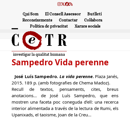
Skip
Instagram
Twitter
Facebook
RSS
to
Qui Som
El Consell Assessor
Butlletí
content
Reconeixements
Contactar
Col·labora
Política de privacitat
Xarxes socials
Open
Close
mobile
mobile
menu
menu
Sampedro Vida perenne
José Luís Sampedro.
La vida perenne
.
Plaza Janés,
2015. 189 p. (amb fotografies de Chema Madoz).
Recull de textos, pensaments, cites, breus
anotacions… de José Luís Sampedro, que ens
mostren una faceta poc coneguda d’ell: una recerca
interior alimentada a través de la lectura de Rumi, els
Upanixads, el taoisme, Joan de la Creu…