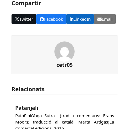
Compartir
Twitter
Facebook
LinkedIn
Email
cetr05
Relacionats
Patanjali
PatañjaliYoga Sutra (trad. i comentaris: Frans
Moors; traducció al català: Marta Artigas)La
Comarcal edicions, 2015…