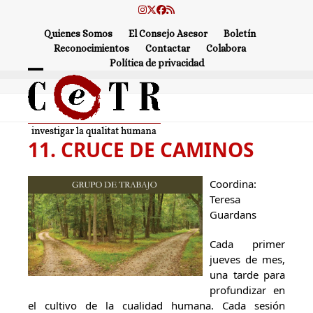
Skip
Instagram
Twitter
Facebook
RSS
to
Quienes Somos
El Consejo Asesor
Boletín
content
Reconocimientos
Contactar
Colabora
Política de privacidad
Open
Close
mobile
mobile
menu
menu
11. CRUCE DE CAMINOS
Coordina:
Teresa
Guardans
Cada primer
jueves de mes,
una tarde para
profundizar en
el cultivo de la cualidad humana. Cada sesión