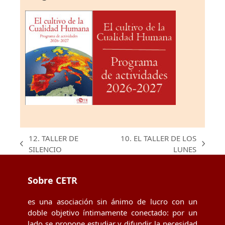
12. TALLER DE
10. EL TALLER DE LOS
previous
next
SILENCIO
LUNES
post:
post:
Sobre CETR
es una asociación sin ánimo de lucro con un
doble objetivo íntimamente conectado: por un
lado se propone estudiar y difundir la necesidad