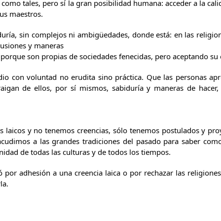
 como tales, pero sí la gran posibilidad humana: acceder a la cal
sus maestros.
ría, sin complejos ni ambigüedades, donde está: en las religio
clusiones y maneras
e, porque son propias de sociedades fenecidas, pero aceptando su 
io con voluntad no erudita sino práctica. Que las personas ap
raigan de ellos, por sí mismos, sabiduría y maneras de hacer
laicos y no tenemos creencias, sólo tenemos postulados y proy
acudimos a las grandes tradiciones del pasado para saber como
idad de todas las culturas y de todos los tiempos.
 por adhesión a una creencia laica o por rechazar las religione
la.