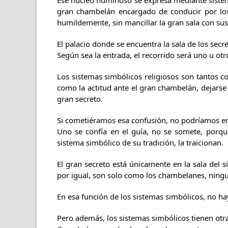
Ese núcleo numinoso se expresa mediante sistem
gran chambelán encargado de conducir por los pa
humildemente, sin mancillar la gran sala con sus
El palacio donde se encuentra la sala de los secr
Según sea la entrada, el recorrido será uno u otr
Los sistemas simbólicos religiosos son tantos co
como la actitud ante el gran chambelán, dejarse 
gran secreto.
Si cometiéramos esa confusión, no podríamos ent
Uno se confía en el guía, no se somete, porq
sistema simbólico de su tradición, la traicionan.
El gran secreto está únicamente en la sala del 
por igual, son solo como los chambelanes, ningu
En esa función de los sistemas simbólicos, no h
Pero además, los sistemas simbólicos tienen otra