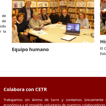
o de
a de
ido
r la
Hi
El 
Equipo humano
Est
Colabora con CETR
Trabajamos sin ánimo de lucro y contamos únicamente 
económica y el respaldo voluntario de nuestros colaboradores