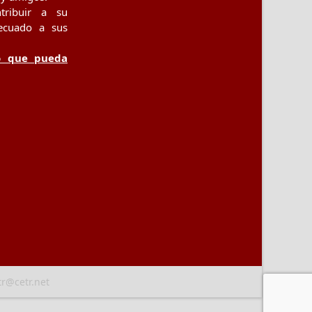
tribuir a su
ecuado a sus
o que pueda
tr@cetr.net