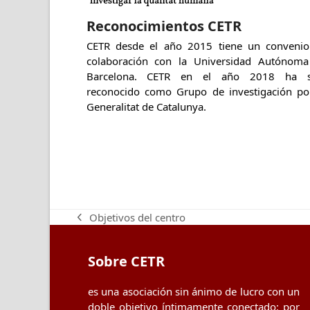
Reconocimientos CETR
CETR desde el año 2015 tiene un conveni
colaboración con la Universidad Autónom
Barcelona. CETR en el año 2018 ha s
reconocido como Grupo de investigación po
Generalitat de Catalunya.
Objetivos del centro
previous
post:
Sobre CETR
es una asociación sin ánimo de lucro con un
doble objetivo íntimamente conectado: por