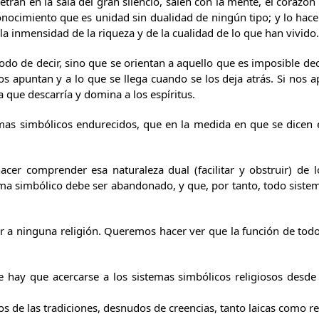
ran en la sala del gran silencio, salen con la mente, el corazón
onocimiento que es unidad sin dualidad de ningún tipo; y lo hac
a inmensidad de la riqueza y de la cualidad de lo que han vivido.
 de decir, sino que se orientan a aquello que es imposible decir
ellos apuntan y a lo que se llega cuando se los deja atrás. Si nos
 que descarría y domina a los espíritus.
emas simbólicos endurecidos, que en la medida en que se dicen
acer comprender esa naturaleza dual (facilitar y obstruir) de 
 simbólico debe ser abandonado, y que, por tanto, todo sistem
a ninguna religión. Queremos hacer ver que la función de todo 
hay que acercarse a los sistemas simbólicos religiosos desde
de las tradiciones, desnudos de creencias, tanto laicas como rel