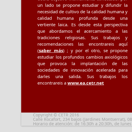
un lado se propone estudiar y difundir la
necesidad de cultivo de la calidad humana y
calidad humana profunda desde una
vertiente laica. Es desde esta perspectiva
que abordamos el acercamiento a las
tradiciones religiosas. Sus trabajos y
recomendaciones las encontrareis aquí
(
saber más
) ; y por el otro, se propone
estudiar los profundos cambios axiológicos
que provoca la implantación de las
sociedades de innovación acelerada para
darles una salida. Sus trabajos los
encontrareis a
www.ea.cetr.net
Copyright © CETR 2016
Calle Rocafort, 234 bajos (Jardines Montserrat), 0
Horario de atención: de 16:30h a 20:30h, de lunes