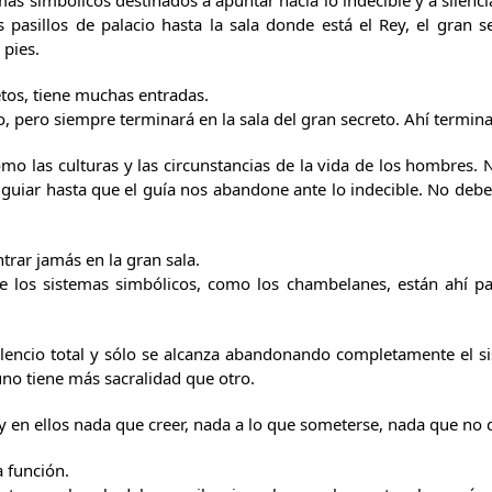
as simbólicos destinados a apuntar hacia lo indecible y a silen
sillos de palacio hasta la sala donde está el Rey, el gran sec
 pies.
etos, tiene muchas entradas.
o, pero siempre terminará en la sala del gran secreto. Ahí termina
mo las culturas y las circunstancias de la vida de los hombres. N
guiar hasta que el guía nos abandone ante lo indecible. No debe 
rar jamás en la gran sala.
ue los sistemas simbólicos, como los chambelanes, están ahí 
silencio total y sólo se alcanza abandonando completamente el s
no tiene más sacralidad que otro.
ay en ellos nada que creer, nada a lo que someterse, nada que no
 función.