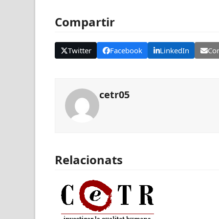
Compartir
Twitter
Facebook
LinkedIn
Cor
cetr05
Relacionats