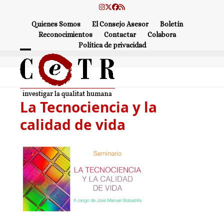
Skip
Instagram
Twitter
Facebook
RSS
to
Quienes Somos
El Consejo Asesor
Boletín
content
Reconocimientos
Contactar
Colabora
Política de privacidad
Open
Close
mobile
mobile
menu
menu
La Tecnociencia y la
calidad de vida