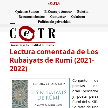
Skip
Instagram
Twitter
Facebook
RSS
to
Quienes Somos
El Consejo Asesor
Boletín
content
Reconocimientos
Contactar
Colabora
Política de privacidad
Open
Close
mobile
mobile
menu
menu
Lectura comentada de Los
Rubaiyats de Rumi (2021-
2022)
Conjunto de
poesías del
gran pensador
y poeta persa
Rumî del s. XIII.
Se trata de una