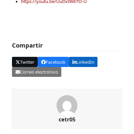
https://youtu.be/UuDxlW6TO-U
Compartir
Twitter
Facebook
LinkedIn
Correo electrónico
cetr05