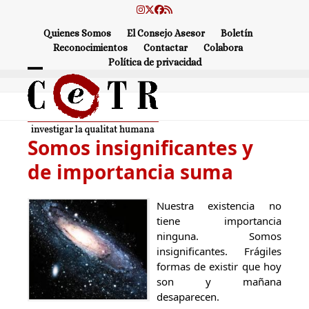
Skip
Instagram
Twitter
Facebook
RSS
to
Quienes Somos
El Consejo Asesor
Boletín
content
Reconocimientos
Contactar
Colabora
Política de privacidad
Open
Close
mobile
mobile
menu
menu
Somos insignificantes y
de importancia suma
Nuestra existencia no
tiene importancia
ninguna. Somos
insignificantes. Frágiles
formas de existir que hoy
son y mañana
desaparecen.