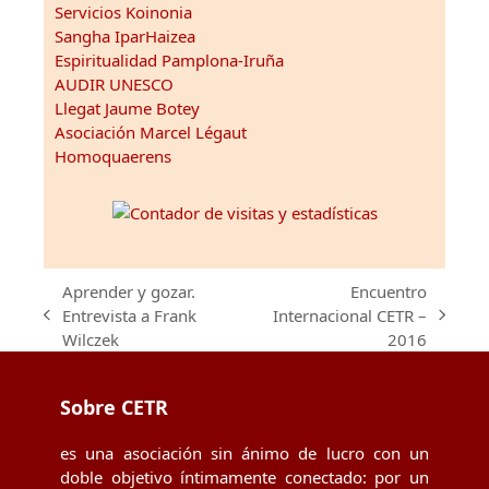
Servicios Koinonia
Sangha IparHaizea
Espiritualidad Pamplona-Iruña
AUDIR UNESCO
Llegat Jaume Botey
Asociación Marcel Légaut
Homoquaerens
Aprender y gozar.
Encuentro
Entrevista a Frank
Internacional CETR –
previous
next
Wilczek
2016
post:
post:
Sobre CETR
es una asociación sin ánimo de lucro con un
doble objetivo íntimamente conectado: por un