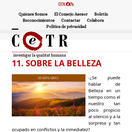
Skip
Instagram
Twitter
Facebook
RSS
to
Quienes Somos
El Consejo Asesor
Boletín
content
Reconocimientos
Contactar
Colabora
Política de privacidad
Open
Close
mobile
mobile
menu
menu
11. SOBRE LA BELLEZA
-¿Se puede
hablar de
Belleza en un
tiempo como el
nuestro tan
poco propicio
al silencio y a la
sorpresa y tan
ocupado en conflictos y la inmediatez?