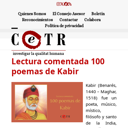
Skip
Instagram
Twitter
Facebook
RSS
to
Quienes Somos
El Consejo Asesor
Boletín
content
Reconocimientos
Contactar
Colabora
Política de privacidad
Open
Close
mobile
mobile
menu
menu
Lectura comentada 100
poemas de Kabir
Kabir (Benarés,
1440 – Maghar,
1518) fue un
poeta, músico,
místico,
filósofo y santo
de la India,