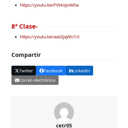
https://youtu.be/FVt4izJvWEw
8ª Clase-
https://youtu.be/aaGIjqWU1rI
Compartir
Twitter
Facebook
LinkedIn
Correo electrónico
cetr05