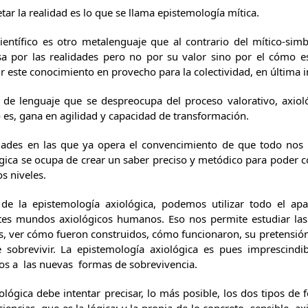
tar la realidad es lo que se llama epistemología mítica.
científico es otro metalenguaje que al contrario del mítico-simb
esa por las realidades pero no por su valor sino por el cómo e
r este conocimiento en provecho para la colectividad, en última i
 de lenguaje que se despreocupa del proceso valorativo, axioló
o es, gana en agilidad y capacidad de transformación.
dades en las que ya opera el convencimiento de que todo nos 
gica se ocupa de crear un saber preciso y metódico para poder c
os niveles.
de la epistemología axiológica, podemos utilizar todo el apar
ntes mundos axiológicos humanos. Eso nos permite estudiar las
, ver cómo fueron construidos, cómo funcionaron, su pretensión y
sobrevivir. La epistemología axiológica es pues imprescindi
os a las nuevas formas de sobrevivencia.
lógica debe intentar precisar, lo más posible, los dos tipos de 