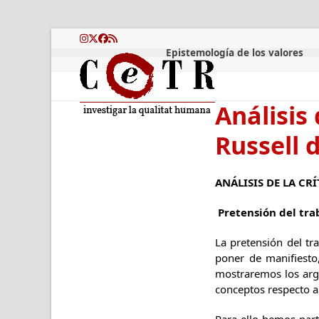
Skip
to
content
Instagram
Twitter
Facebook
RSS
Epistemología de los valores
Análisis 
Russell 
ANÁLISIS DE LA CR
Pretensión del tra
La pretensión del tr
poner de manifiesto
mostraremos los arg
conceptos respecto a