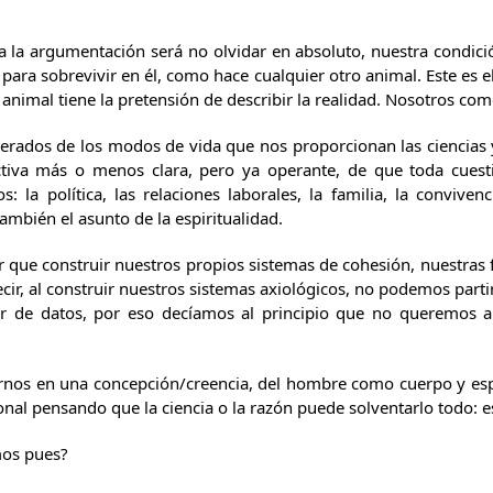
a la argumentación será no olvidar en absoluto, nuestra condic
para sobrevivir en él, como hace cualquier otro animal. Este es e
nimal tiene la pretensión de describir la realidad. Nosotros co
erados de los modos de vida que nos proporcionan las ciencias y
ctiva más o menos clara, pero ya operante, de que toda cues
: la política, las relaciones laborales, la familia, la conviven
mbién el asunto de la espiritualidad.
 que construir nuestros propios sistemas de cohesión, nuestras f
decir, al construir nuestros sistemas axiológicos, no podemos parti
r de datos, por eso decíamos al principio que no queremos a
os en una concepción/creencia, del hombre como cuerpo y espíri
nal pensando que la ciencia o la razón puede solventarlo todo: e
mos pues?