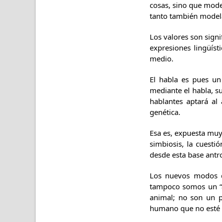
cosas, sino que model
tanto también modela
Los valores son signi
expresiones lingüíst
medio.
El habla es pues un
mediante el habla, s
hablantes aptará al
genética.
Esa es, expuesta muy
simbiosis, la cuesti
desde esta base antro
Los nuevos modos de
tampoco somos un “an
animal; no son un 
humano que no esté a