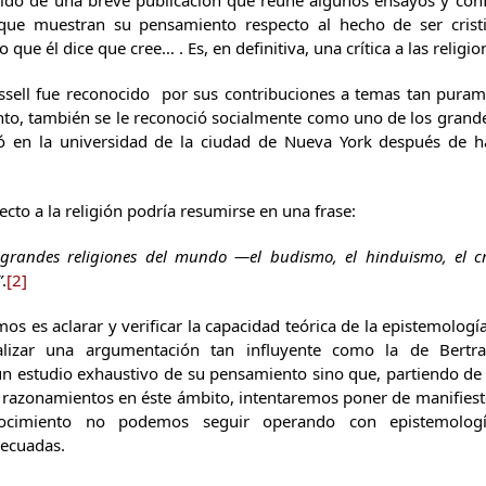
ido de una breve publicación que reúne algunos ensayos y conf
que muestran su pensamiento respecto al hecho de ser crist
lo que él dice que cree… . Es, en definitiva, una crítica a las religio
sell fue reconocido por sus contribuciones a temas tan purame
nto, también se le reconoció socialmente como uno de los grandes
ó en la universidad de la ciudad de Nueva York después de ha
cto a la religión podría resumirse en una frase:
 grandes religiones del mundo —el budismo, el hinduismo, el cr
”
.
[2]
 es aclarar y verificar la capacidad teórica de la epistemología
izar una argumentación tan influyente como la de Bertran
n estudio exhaustivo de su pensamiento sino que, partiendo de 
 razonamientos en éste ámbito, intentaremos poner de manifiest
ocimiento no podemos seguir operando con epistemologí
decuadas.