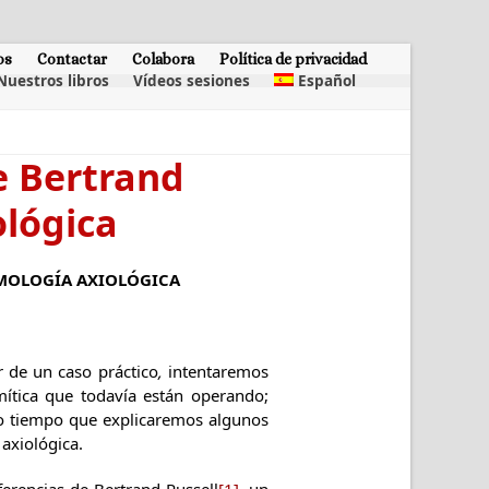
os
Contactar
Colabora
Política de privacidad
Nuestros libros
Vídeos sesiones
Español
de Bertrand
ológica
TEMOLOGÍA AXIOLÓGICA
r de un caso práctico
,
intentaremos
mítica que todavía están operando;
o tiempo que explicaremos algunos
axiológica.