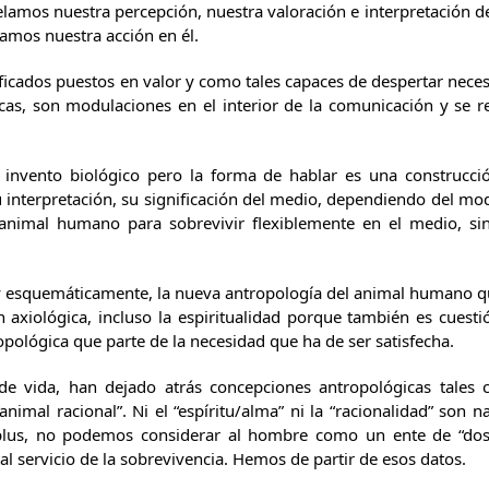
amos nuestra percepción, nuestra valoración e interpretación del
mos nuestra acción en él.
ficados puestos en valor y como tales capaces de despertar neces
icas, son modulaciones en el interior de la comunicación y se r
 invento biológico pero la forma de hablar es una construcció
u interpretación, su significación del medio, dependiendo del mo
 animal humano para sobrevivir flexiblemente en el medio, si
 esquemáticamente, la nueva antropología del animal humano que
ón axiológica, incluso la espiritualidad porque también es cues
pológica que parte de la necesidad que ha de ser satisfecha.
 vida, han dejado atrás concepciones antropológicas tales 
imal racional”. Ni el “espíritu/alma” ni la “racionalidad” son 
plus, no podemos considerar al hombre como un ente de “dos 
l servicio de la sobrevivencia. Hemos de partir de esos datos.