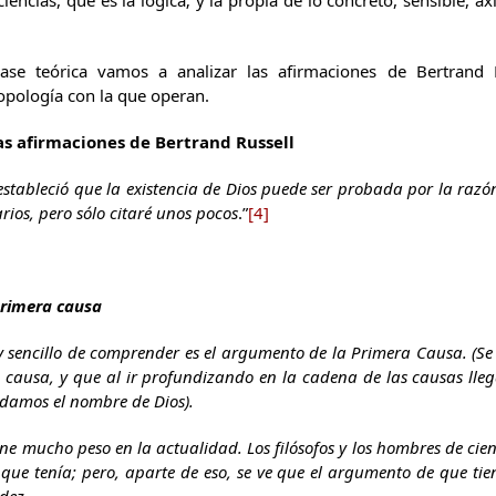
iencias, que es la lógica; y la propia de lo concreto, sensible, ax
se teórica vamos a analizar las afirmaciones de Bertrand R
opología con la que operan.
 afirmaciones de Bertrand Russell
 estableció que la existencia de Dios puede ser probada por la raz
rios, pero sólo citaré unos pocos
.”
[4]
primera causa
 y sencillo de comprender es el argumento de la Primera Causa. (
 causa, y que al ir profundizando en la cadena de las causas ll
 damos el nombre de Dios).
ne mucho peso en la actualidad. Los filósofos y los hombres de cie
d que tenía; pero, aparte de eso, se ve que el argumento de que 