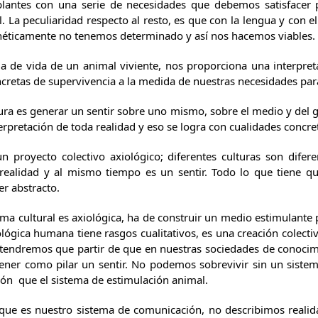
antes con una serie de necesidades que debemos satisfacer 
. La peculiaridad respecto al resto, es que con la lengua y con 
néticamente no tenemos determinado y así nos hacemos viables.
ma de vida de un animal viviente, nos proporciona una interpret
cretas de supervivencia a la medida de nuestras necesidades pa
tura es generar un sentir sobre uno mismo, sobre el medio y del 
terpretación de toda realidad y eso se logra con cualidades concret
n proyecto colectivo axiológico; diferentes culturas son difer
 realidad y al mismo tiempo es un sentir. Todo lo que tiene que
er abstracto.
ema cultural es axiológica, ha de construir un medio estimulante
ológica humana tiene rasgos cualitativos, es una creación colect
 tendremos que partir de que en nuestras sociedades de conocimie
tener como pilar un sentir. No podemos sobrevivir sin un siste
ión que el sistema de estimulación animal.
que es nuestro sistema de comunicación, no describimos realida