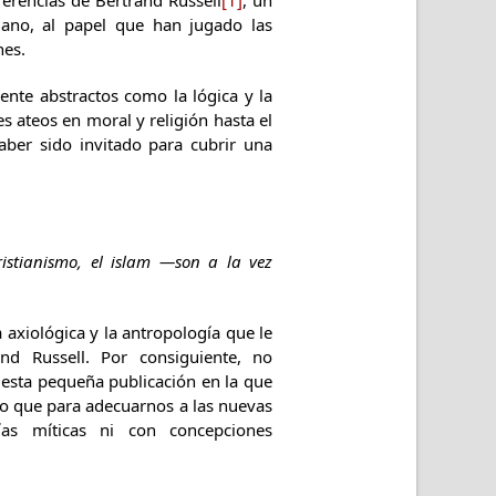
erencias de Bertrand Russell
[1]
, un
iano, al papel que han jugado las
nes.
nte abstractos como la lógica y la
 ateos en moral y religión hasta el
ber sido invitado para cubrir una
istianismo, el islam —son a la vez
 axiológica y la antropología que le
d Russell. Por consiguiente, no
esta pequeña publicación en la que
o que para adecuarnos a las nuevas
as míticas ni con concepciones