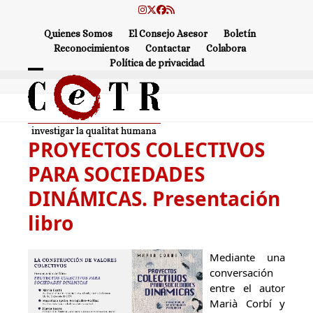
Skip
Instagram
Twitter
Facebook
RSS
to
Quienes Somos
El Consejo Asesor
Boletín
content
Reconocimientos
Contactar
Colabora
Política de privacidad
Open
Close
mobile
mobile
menu
menu
PROYECTOS COLECTIVOS
PARA SOCIEDADES
DINÁMICAS. Presentación
libro
Mediante una
conversación
entre el autor
Marià Corbí y