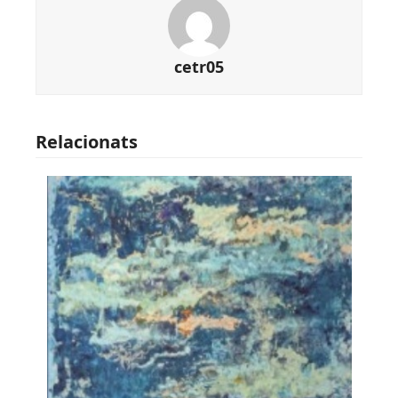
cetr05
Relacionats