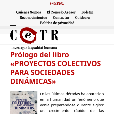
Skip
Instagram
Twitter
Facebook
RSS
to
Quienes Somos
El Consejo Asesor
Boletín
content
Reconocimientos
Contactar
Colabora
Política de privacidad
Open
Close
mobile
mobile
menu
menu
Prólogo del libro
«PROYECTOS COLECTIVOS
PARA SOCIEDADES
DINÁMICAS»
En las últimas décadas ha aparecido
en la humanidad un fenómeno que
venía preparándose durante siglos:
un crecimiento rápido de las