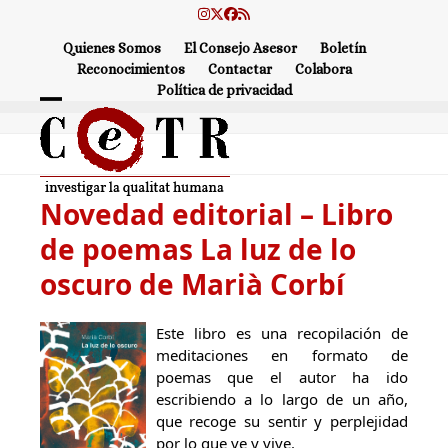
Skip
Instagram
Twitter
Facebook
RSS
to
Quienes Somos
El Consejo Asesor
Boletín
content
Reconocimientos
Contactar
Colabora
Política de privacidad
Open
Close
mobile
mobile
menu
menu
Novedad editorial – Libro
de poemas La luz de lo
oscuro de Marià Corbí
Este libro es una recopilación de
meditaciones en formato de
poemas que el autor ha ido
escribiendo a lo largo de un año,
que recoge su sentir y perplejidad
por lo que ve y vive.