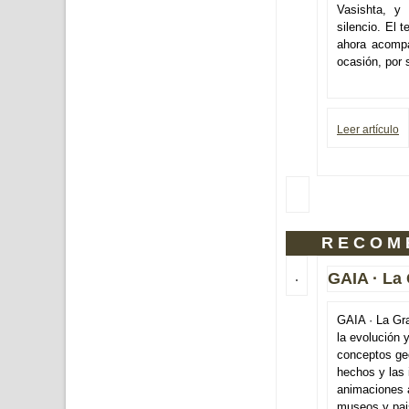
Vasishta, y
silencio. El 
ahora acompa
ocasión, por s
Leer artículo
RECOM
GAIA · La
GAIA · La Gra
la evolución y
conceptos geo
hechos y las 
animaciones 
museos y pai