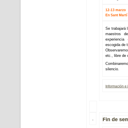
12-13 marzo
En Sant Martí
Se trabajará 
maestros de
experiencia
escogida de t
Observaremos
etc., libre d
Combinaremos 
silencio.
Información e 
Fin de se