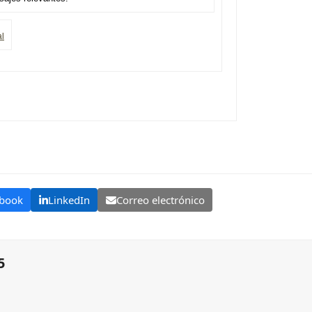
l
book
LinkedIn
Correo electrónico
5