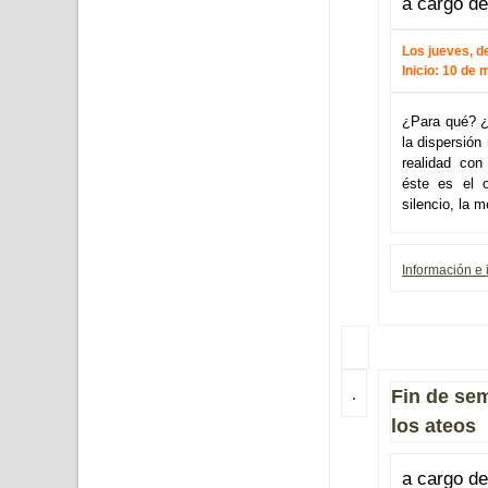
a cargo d
Los jueves, d
Inicio: 10 de 
¿Para qué? ¿Q
la dispersión 
realidad con
éste es el o
silencio, la m
Información e 
Fin de sem
los ateos
a cargo de