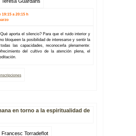
e Teresa Guardans
e 19:15 a 20:15 h
marzo
ué aporta el silencio? Para que el ruido interior y
no bloqueen la posibilidad de interesarse y sentir la
 todas las capacidades, reconocerla plenamente:
frecimiento del cultivo de la atención plena, el
editación.
inscripciones
ana en torno a la espiritualidad de
 Francesc Torradeflot