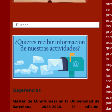
otr
se
pr
est
Search
los
pro
cam
axi
qu
pro
la
imp
de
las
soc
de
Sugerencias
inn
ace
Máster de Mindfulness en la Universidad de
par
Barcelona, 2026-2028. 8ª edición.
dar