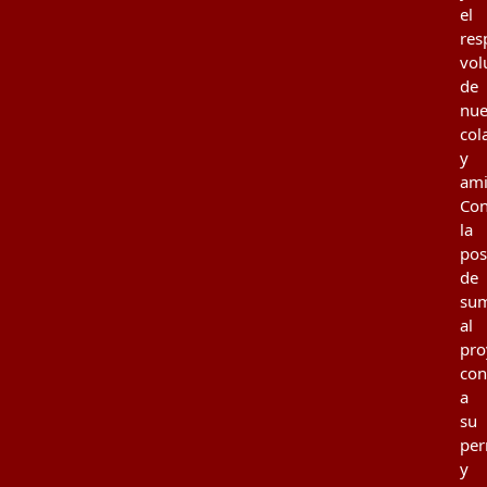
el
res
vol
de
nue
col
y
ami
Con
la
pos
de
su
al
pro
con
a
su
per
y