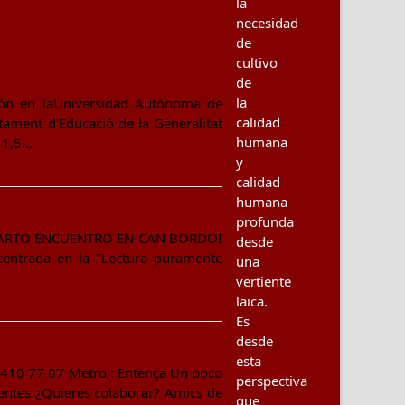
la
necesidad
de
cultivo
de
la
ción en laUniversidad Autónoma de
calidad
ment d'Educació de la Generalitat
humana
 1,5…
y
calidad
humana
profunda
EL CUARTO ENCUENTRO EN CAN BORDOI
desde
 centrada en la "Lectura puramente
una
vertiente
laica.
Es
desde
esta
 410 77 07 Metro : Entença Un poco
perspectiva
entes ¿Quieres colaborar? Amics de
que