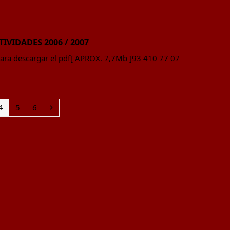
VIDADES 2006 / 2007
para descargar el pdf[ APROX. 7,7Mb ]93 410 77 07
Page
Page
Page
Siguiente
4
5
6