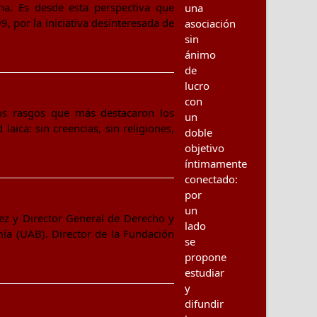
ana. Es desde esta perspectiva que
una
9, por la iniciativa desinteresada de
asociación
sin
ánimo
de
lucro
con
los rasgos que más destacaron los
un
aica: sin creencias, sin religiones,
doble
objetivo
íntimamente
conectado:
por
un
uez y Director General de Derecho y
lado
mía (UAB). Director de la Fundación
se
propone
estudiar
y
difundir