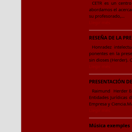
CETR es un centro 
abordamos el acercami
su profesorado,…
Llegir més
RESEÑA DE LA PR
Honradez intelectu
ponentes en la presen
sin dioses (Herder).
Llegir més
PRESENTACIÓN DE
Raimund Herder Edi
Entidades Jurídicas 
Empresa y Ciencia.M
Llegir més
Música exemples