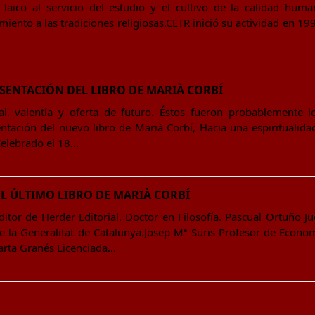
laico al servicio del estudio y el cultivo de la calidad hum
ento a las tradiciones religiosas.CETR inició su actividad en 199
ESENTACIÓN DEL LIBRO DE MARIÀ CORBÍ
al, valentía y oferta de futuro. Éstos fueron probablemente 
tación del nuevo libro de Marià Corbí, Hacia una espiritualidad l
 Celebrado el 18…
L ÚLTIMO LIBRO DE MARIÀ CORBÍ
tor de Herder Editorial. Doctor en Filosofía. Pascual Ortuño J
de la Generalitat de Catalunya.Josep Mª Suris Profesor de Econo
arta Granés Licenciada…