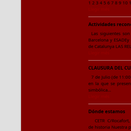
1 2 3 4 5 6 7 8 9 10 
Llegir més
Actividades recon
Las siguientes son
Barcelona y ESADEy 
de Catalunya LAS R
Llegir més
CLAUSURA DEL C
7 de Julio (de 11
en la que se presen
simbólica…
Llegir més
Dónde estamos
CETR C/Rocafort, 2
de historia Nuestra