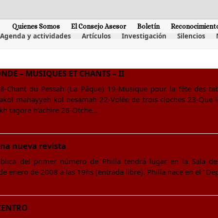
Quienes Somos
El Consejo Asesor
Boletín
Reconocimient
Agenda y actividades
Artículos
Investigación
Silencios
DE – MUSIQUES ET CHANTS – II
Chant du Pessah (La Pâque) 19-Musique pour la fête des tab
akol mahayyeh kol nesamah 22-Volée de trois cloches 23-Que le
kh tagore h'achire 26-Otche…
na nueva revista
blica del primer número de Philía tendrá lugar en la Sala de
e enero de 2008 a las 19hs (entrada libre). Philía nace en el "De
CENTRO