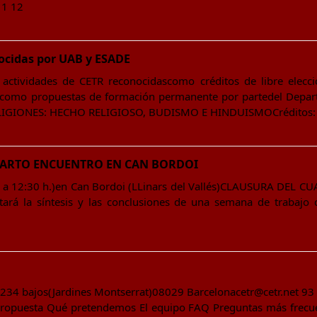
11 12
ocidas por UAB y ESADE
 actividades de CETR reconocidascomo créditos de libre elec
como propuestas de formación permanente por partedel Departa
ELIGIONES: HECHO RELIGIOSO, BUDISMO E HINDUISMOCréditos:
UARTO ENCUENTRO EN CAN BORDOI
:00 a 12:30 h.)en Can Bordoi (LLinars del Vallés)CLAUSURA D
tará la síntesis y las conclusiones de una semana de trabajo
34 bajos(Jardines Montserrat)08029 Barcelonacetr@cetr.net 93
 propuesta Qué pretendemos El equipo FAQ Preguntas más frecu