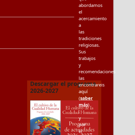
abordamos
el
acercamiento
a
las
tradiciones
religiosas.
Sus
trabajos
y
recomendaciones
las
Descargar el programa
encontrareis
2026-2027
aquí
(
saber
más
)
;
y
por
el