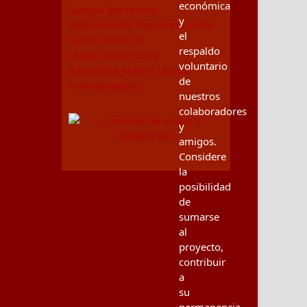
económica
Sangha IparHaizea
y
Espiritualidad Pamplona-Iruña
el
AUDIR UNESCO
respaldo
Llegat Jaume Botey
voluntario
Asociación Marcel Légaut
de
Homoquaerens
nuestros
colaboradores
y
amigos.
Considere
la
posibilidad
de
sumarse
al
proyecto,
contribuir
a
su