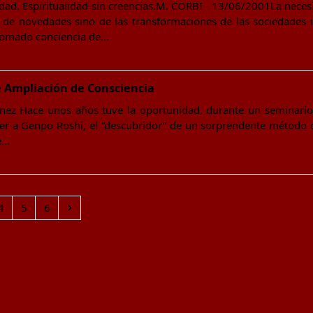
idad. Espiritualidad sin creencias.M. CORBI - 13/06/2001La neces
 de novedades sino de las transformaciones de las sociedades i
 tomado conciencia de…
e Ampliación de Consciencia
ace unos años tuve la oportunidad, durante un seminario en
er a Genpo Roshi, el “descubridor” de un sorprendente método d
e…
Page
Page
Page
Siguiente
4
5
6