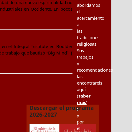
idad de una nueva espiritualidad no
abordamos
ndustriales en Occidente. En pocos
el
acercamiento
a
las
tradiciones
religiosas.
 el Integral Institute en Boulder
Sus
e trabajo que bautizó “Big Mind”. [
trabajos
y
recomendaciones
las
encontrareis
aquí
(
saber
más
)
Descargar el programa
;
2026-2027
y
por
el