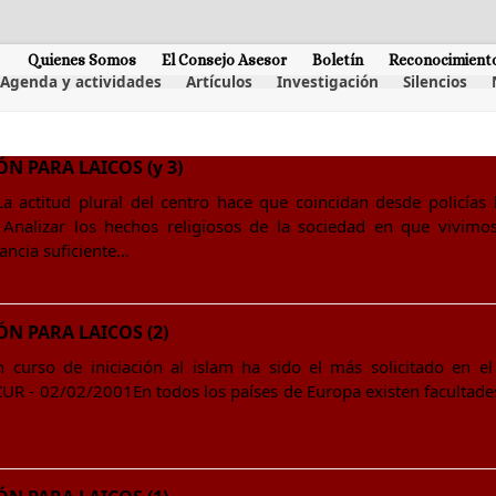
Quienes Somos
El Consejo Asesor
Boletín
Reconocimient
Agenda y actividades
Artículos
Investigación
Silencios
ÓN PARA LAICOS (y 3)
a actitud plural del centro hace que coincidan desde policía
nalizar los hechos religiosos de la sociedad en que vivimo
ancia suficiente…
ÓN PARA LAICOS (2)
n curso de iniciación al islam ha sido el más solicitado en el
UR - 02/02/2001En todos los países de Europa existen facultades 