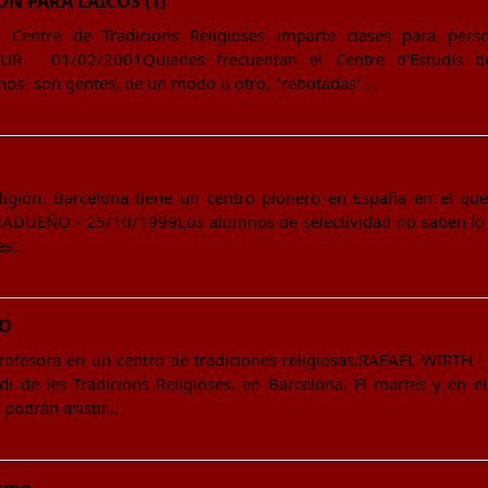
ÓN PARA LAICOS (1)
l Centre de Tradicions Religioses imparte clases para per
CUR - 01/02/2001Quienes frecuentan el Centre d'Estudis de
nos- son gentes, de un modo u otro, "rebotadas"…
eligión. Barcelona tiene un centro pionero en España en el que
ADUEÑO - 25/10/1999Los alumnos de selectividad no saben lo q
 es…
NO
rofesora en un centro de tradiciones religiosas.RAFAEL WIRTH -
i de les Tradicions Religioses, en Barcelona. El martes y en el 
 podrán asistir…