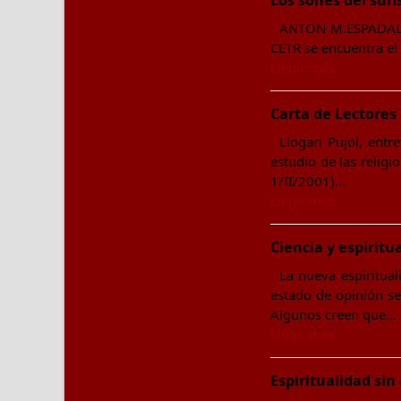
Los sones del suf
ANTON M.ESPADALER 
CETR se encuentra el 
Llegir més
Carta de Lectores
Llogari Pujol, entr
estudio de las religi
1/II/2001)…
Llegir més
Ciencia y espiritu
La nueva espiritual
estado de opinión se
Algunos creen que…
Llegir més
Espiritualidad sin