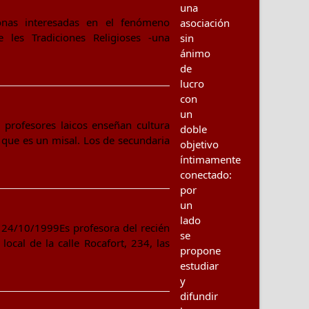
una
sonas interesadas en el fenómeno
asociación
 les Tradiciones Religioses -una
sin
ánimo
de
lucro
con
un
 profesores laicos enseñan cultura
doble
ue es un misal. Los de secundaria
objetivo
íntimamente
conectado:
por
un
lado
 24/10/1999Es profesora del recién
se
local de la calle Rocafort, 234, las
propone
estudiar
y
difundir