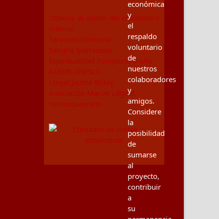
económica
y
Otsiera: al servei del creixement
el
interior
respaldo
Servicios Koinonia
voluntario
Sangha IparHaizea
de
Espiritualidad Pamplona-Iruña
nuestros
AUDIR UNESCO
colaboradores
Llegat Jaume Botey
y
Asociación Marcel Légaut
amigos.
Homoquaerens
Considere
la
posibilidad
de
sumarse
al
proyecto,
contribuir
a
su