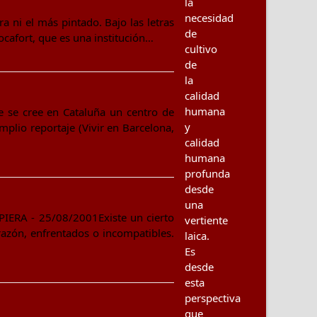
la
necesidad
ni el más pintado. Bajo las letras
de
Rocafort, que es una institución…
cultivo
de
la
calidad
humana
ue se cree en Cataluña un centro de
y
mplio reportaje (Vivir en Barcelona,
calidad
humana
profunda
desde
una
 PIERA - 25/08/2001Existe un cierto
vertiente
razón, enfrentados o incompatibles.
laica.
Es
desde
esta
perspectiva
que