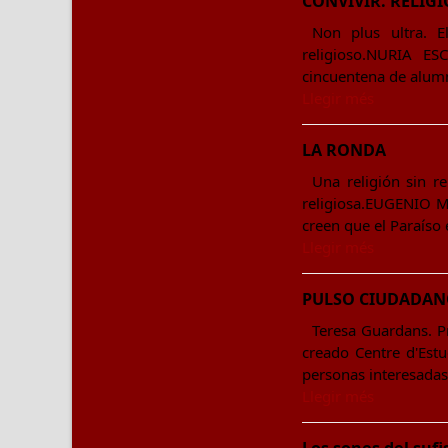
CONVIVIR. RELIGI
Non plus ultra. E
religioso.NURIA ES
cincuentena de alum
Llegir més
LA RONDA
Una religión sin r
religiosa.EUGENIO M
creen que el Paraíso
Llegir més
PULSO CIUDADA
Teresa Guardans. P
creado Centre d'Estud
personas interesadas
Llegir més