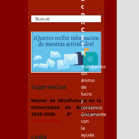
c
o
Search
n
C
E
T
R
Trabajamos
sin
ánimo
Sugerencias
de
lucro
Máster de Mindfulness en la
y
Universidad de Barcelona,
contamos
2026-2028. 8ª edición.
únicamente
Información.
con
la
ayuda
Links